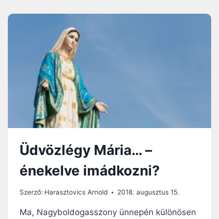
N
A
G
Y
A
S
S
Z
O
N
Y
U
N
K
Üdvözlégy Mária… –
!
énekelve imádkozni?
Szerző:
Harasztovics Arnold
2018. augusztus 15.
Ma, Nagyboldogasszony ünnepén különösen