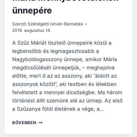
M
ünnepére
É
L
Y
Szerző:
Szénégető István-Barnabás
E
2018. augusztus 14.
S
M
A Szűz Máriát tisztelő ünnepeink közül a
E
legbensőbb és legmagasztosabb a
G
Nagyboldogasszony ünnepe, amikor Mária
T
É
megdicsőülését ünnepeljük, – meghajolva
R
előtte, mert ő az az asszony, aki “áldott az
É
asszonyok között”, aki testben és lélekben
S
felvétetett a mennyei dicsőségbe. Ma három
B
E
történést állít szemünk elé az ünnep. Az első
N
a Szűzanya földi életének a vége, a…
N
BŐVEBBEN
A
G