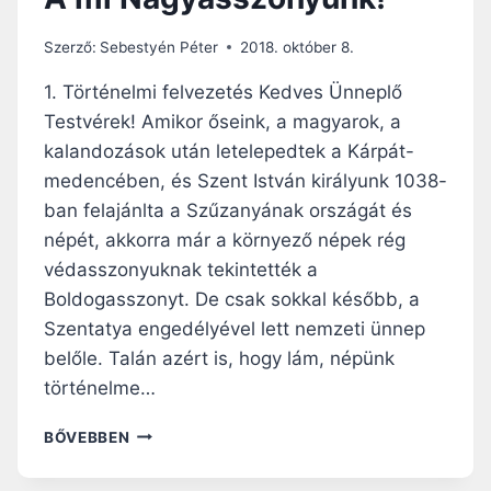
Szerző:
Sebestyén Péter
2018. október 8.
1. Történelmi felvezetés Kedves Ünneplő
Testvérek! Amikor őseink, a magyarok, a
kalandozások után letelepedtek a Kárpát-
medencében, és Szent István királyunk 1038-
ban felajánlta a Szűzanyának országát és
népét, akkorra már a környező népek rég
védasszonyuknak tekintették a
Boldogasszonyt. De csak sokkal később, a
Szentatya engedélyével lett nemzeti ünnep
belőle. Talán azért is, hogy lám, népünk
történelme…
A
BŐVEBBEN
M
I