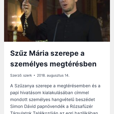
Y
M
Á
R
I
A
…
–
É
Szűz Mária szerepe a
N
E
személyes megtérésben
K
E
L
Szerző:
szerk
2018. augusztus 14.
V
E
A Szűzanya szerepe a megtérésemben és a
I
papi hivatásom kialakulásában címmel
M
mondott személyes hangvételű beszédet
Á
D
Simon Dávid papnövendék a Rózsafüzér
K
Társulatok Találkozóján az egri bazilikában.