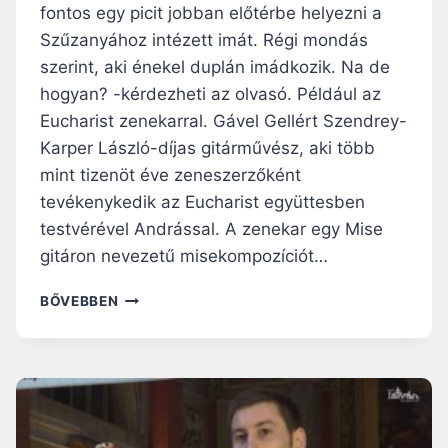
fontos egy picit jobban előtérbe helyezni a
Szűzanyához intézett imát. Régi mondás
szerint, aki énekel duplán imádkozik. Na de
hogyan? -kérdezheti az olvasó. Például az
Eucharist zenekarral. Gável Gellért Szendrey-
Karper László-díjas gitárművész, aki több
mint tizenöt éve zeneszerzőként
tevékenykedik az Eucharist együttesben
testvérével Andrással. A zenekar egy Mise
gitáron nevezetű misekompozíciót…
Ü
BŐVEBBEN
D
V
Ö
Z
L
É
G