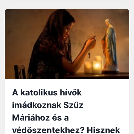
Y
B
O
L
D
O
G
A
S
S
Z
O
N
Y
A katolikus hívők
–
M
imádkoznak Szűz
Á
R
Máriához és a
I
A
védőszentekhez? Hisznek
M