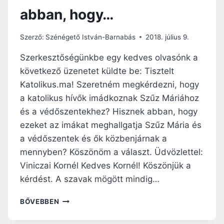
E
abban, hogy…
N
N
Y
Szerző:
Szénégető István-Barnabás
2018. július 9.
B
E
Szerkesztőségünkbe egy kedves olvasónk a
V
következő üzenetet küldte be: Tisztelt
É
Katolikus.ma! Szeretném megkérdezni, hogy
T
E
a katolikus hívők imádkoznak Szűz Máriához
L
és a védőszentekhez? Hisznek abban, hogy
É
ezeket az imákat meghallgatja Szűz Mária és
N
a védőszentek és ők közbenjárnak a
E
K
mennyben? Köszönöm a választ. Üdvözlettel:
Ü
Viniczai Kornél Kedves Kornél! Köszönjük a
N
kérdést. A szavak mögött mindig…
N
E
A
BŐVEBBEN
P
K
É
A
R