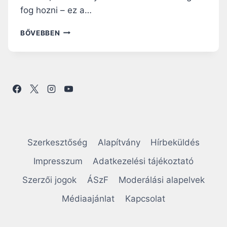
fog hozni – ez a…
S
BŐVEBBEN
O
H
A
N
E
M
A
S
Z
A
Szerkesztőség
Alapítvány
Hírbeküldés
B
A
Impresszum
Adatkezelési tájékoztató
D
Szerzői jogok
ÁSzF
Moderálási alapelvek
S
Á
Médiaajánlat
Kapcsolat
G
R
Ó