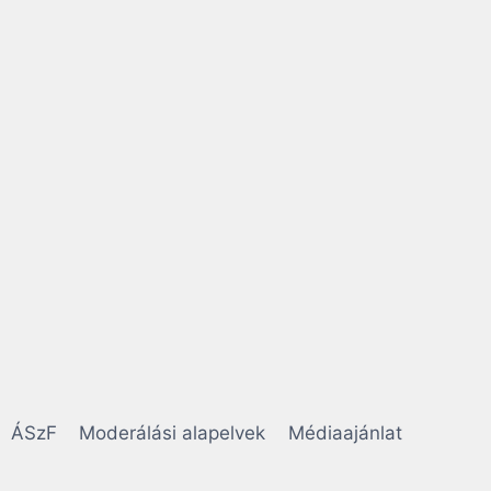
ÁSzF
Moderálási alapelvek
Médiaajánlat