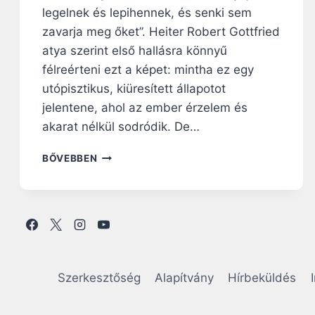
legelnek és lepihennek, és senki sem
zavarja meg őket”. Heiter Robert Gottfried
atya szerint első hallásra könnyű
félreérteni ezt a képet: mintha ez egy
utópisztikus, kiüresített állapotot
jelentene, ahol az ember érzelem és
akarat nélkül sodródik. De…
V
BŐVEBBEN
A
S
Á
R
N
A
P
I
Szerkesztőség
Alapítvány
Hírbeküldés
R
Á