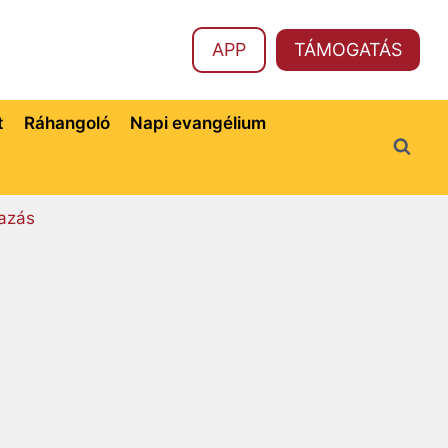
APP
TÁMOGATÁS
t
Ráhangoló
Napi evangélium
azás