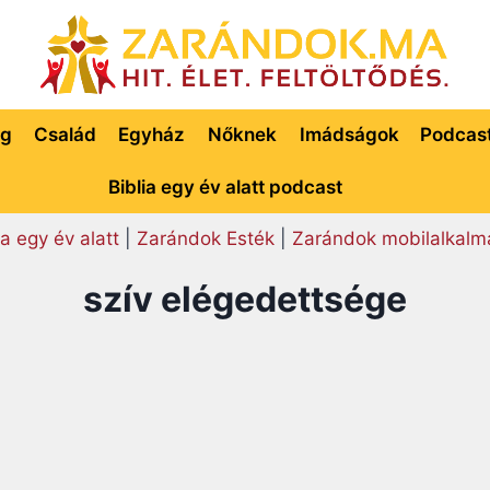
ég
Család
Egyház
Nőknek
Imádságok
Podcas
Biblia egy év alatt podcast
ia egy év alatt
|
Zarándok Esték
|
Zarándok mobilalkalm
szív elégedettsége