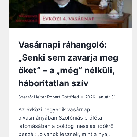
Vasárnapi ráhangoló:
„Senki sem zavarja meg
őket” – a „még” nélküli,
háborítatlan szív
Szerző:
Heiter Robert Gottfried
2026. január 31.
Az évközi negyedik vasárnap
olvasmányában Szofóniás próféta
látomásában a boldog messiási időkről
beszél: „olyanok lesznek, mint a nyáj,