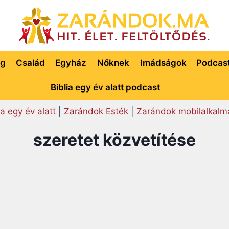
ég
Család
Egyház
Nőknek
Imádságok
Podcas
Biblia egy év alatt podcast
ia egy év alatt
|
Zarándok Esték
|
Zarándok mobilalkalm
szeretet közvetítése