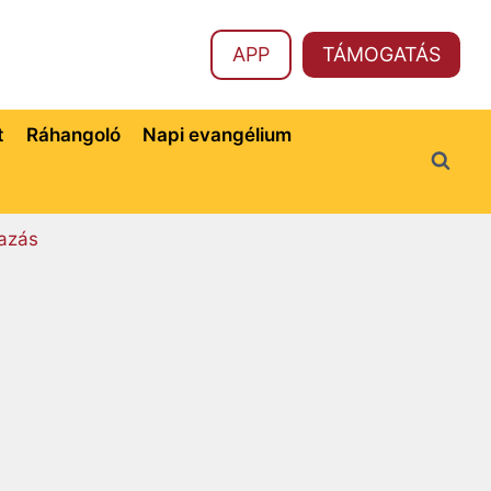
APP
TÁMOGATÁS
t
Ráhangoló
Napi evangélium
azás