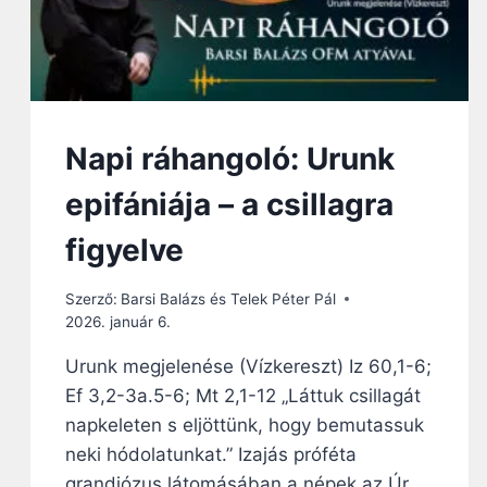
Napi ráhangoló: Urunk
epifániája – a csillagra
figyelve
Szerző:
Barsi Balázs és Telek Péter Pál
2026. január 6.
Urunk megjelenése (Vízkereszt) Iz 60,1-6;
Ef 3,2-3a.5-6; Mt 2,1-12 „Láttuk csillagát
napkeleten s eljöttünk, hogy bemutassuk
neki hódolatunkat.” Izajás próféta
grandiózus látomásában a népek az Úr