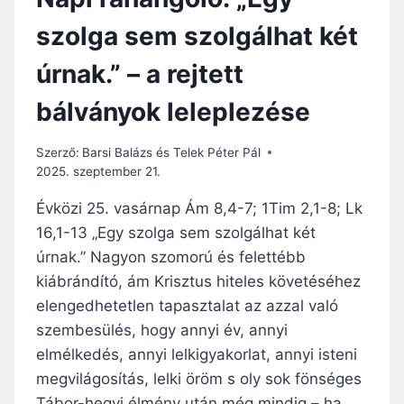
szolga sem szolgálhat két
úrnak.” – a rejtett
bálványok leleplezése
Szerző:
Barsi Balázs és Telek Péter Pál
2025. szeptember 21.
Évközi 25. vasárnap Ám 8,4-7; 1Tim 2,1-8; Lk
16,1-13 „Egy szolga sem szolgálhat két
úrnak.” Nagyon szomorú és felettébb
kiábrándító, ám Krisztus hiteles követéséhez
elengedhetetlen tapasztalat az azzal való
szembesülés, hogy annyi év, annyi
elmélkedés, annyi lelkigyakorlat, annyi isteni
megvilágosítás, lelki öröm s oly sok fönséges
Tábor-hegyi élmény után még mindig – ha