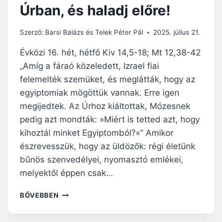
Úrban, és haladj előre!
Z
O
L
Szerző:
Barsi Balázs és Telek Péter Pál
2025. július 21.
G
A
Évközi 16. hét, hétfő Kiv 14,5-18; Mt 12,38-42
S
„Amíg a fáraó közeledett, Izrael fiai
E
felemelték szemüket, és meglátták, hogy az
M
S
egyiptomiak mögöttük vannak. Erre igen
Z
megijedtek. Az Úrhoz kiáltottak, Mózesnek
O
pedig azt mondták: »Miért is tetted azt, hogy
L
kihoztál minket Egyiptomból?«” Amikor
G
Á
észrevesszük, hogy az üldözők: régi életünk
L
bűnös szenvedélyei, nyomasztó emlékei,
H
melyektől éppen csak…
A
T
N
BŐVEBBEN
K
A
É
P
T