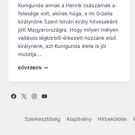
Kunigunda annak a Henrik császárnak a
felesége volt, akinek húga, a mi Gizella
királynőnk Szent István király hitveseként
jött Magyarországra. Hogy milyen mélyen
vallásos légkörből érkezett hozzánk első
királynénk, azt Kunigunda élete is jól
mutatja….
S
BŐVEBBEN
Z
E
N
T
K
U
N
I
Szerkesztőség
Alapítvány
Hírbeküldés
G
U