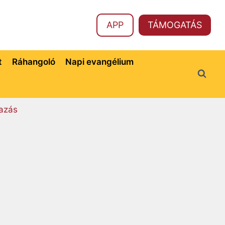
APP
TÁMOGATÁS
t
Ráhangoló
Napi evangélium
azás