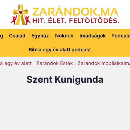
ég
Család
Egyház
Nőknek
Imádságok
Podcas
Biblia egy év alatt podcast
ia egy év alatt
|
Zarándok Esték
|
Zarándok mobilalkalm
Szent Kunigunda