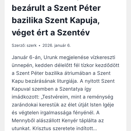
Z
bezárult a Szent Péter
E
N
bazilika Szent Kapuja,
T
K
véget ért a Szentév
A
P
U
Szerző:
szerk
2026. január 6.
B
E
Január 6-án, Urunk megjelenése vízkereszti
Z
ünnepén, kedden délelőtt fél tízkor kezdődött
Á
a Szent Péter bazilika átriumában a Szent
R
Á
Kapu bezárásának liturgiája. A nyitott Szent
S
Kapuval szemben a Szentatya így
A
imádkozott: „Testvéreim, mint a reménység
K
zarándokai kerestük az élet útját Isten Igéje
O
R
és végtelen irgalmassága fényénél. A
:
Mennyből alászállott Kenyér táplálta az
L
utunkat. Krisztus szeretete indított…
E