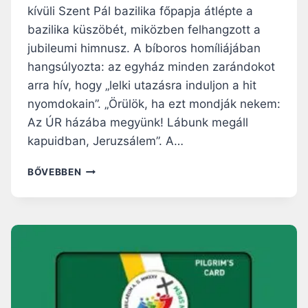
T
kívüli Szent Pál bazilika főpapja átlépte a
Ó
A
N
bazilika küszöbét, miközben felhangzott a
S
A
jubileumi himnusz. A bíboros homíliájában
Z
P
E
hangsúlyozta: az egyház minden zarándokot
J
N
arra hív, hogy „lelki utazásra induljon a hit
Á
T
B
nyomdokain”. „Örülök, ha ezt mondják nekem:
É
A
Az ÚR házába megyünk! Lábunk megáll
V
N
kapuidban, Jeruzsálem”. A…
M
BŐVEBBEN
E
G
N
Y
Í
L
T
A
F