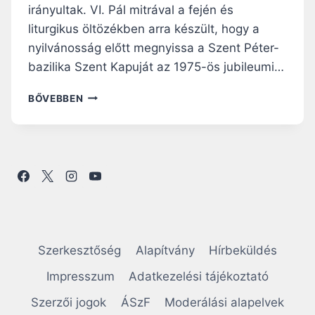
irányultak. VI. Pál mitrával a fején és
G
Y
liturgikus öltözékben arra készült, hogy a
F
nyilvánosság előtt megnyissa a Szent Péter-
A
bazilika Szent Kapuját az 1975-ös jubileumi…
J
T
A
BŐVEBBEN
A
M
„
I
Ú
K
T
O
L
R
E
A
V
S
E
Z
L
E
E
N
T
Szerkesztőség
Alapítvány
Hírbeküldés
T
”
K
Impresszum
Adatkezelési tájékoztató
,
A
B
Szerzői jogok
ÁSzF
Moderálási alapelvek
P
E