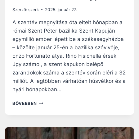
Á
E
R
M
Szerző:
szerk
2025. január 27.
U
Z
L
A szentév megnyitása óta eltelt hónapban a
E
T
D
római Szent Péter bazilika Szent Kapuján
A
É
egymillió ember lépett be a székesegyházba
S
K
Z
– közölte január 25-én a bazilika szóvivője,
E
E
!
Enzo Fortunato atya. Rino Fisichella érsek
N
úgy számol, a szent kapukon belépő
T
zarándokok száma a szentév során eléri a 32
P
É
milliót. A legtöbben várhatóan húsvétkor és a
T
nyári hónapokban…
E
R
R
BŐVEBBEN
B
Ó
A
M
Z
A
I
I
L
Z
I