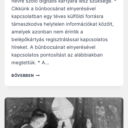
B
névre szóló digitális kártyára lesz szüksége. *
A
Cikkünk a bűnbocsánat elnyerésével
Z
kapcsolatban egy téves külföldi forrásra
I
támaszkodva helytelen információkat közölt,
L
I
amelyek azonban nem érintik a
K
belépőkártyás regisztrálással kapcsolatos
A
híreket. A bűnbocsánat elnyerésével
S
Z
kapcsolatos pontosítást az alábbiakban
E
megtettük. * A…
N
T
A
BŐVEBBEN
K
J
A
U
P
B
U
I
J
L
A
E
U
M
I