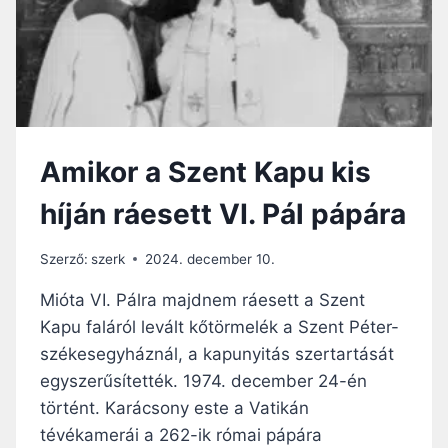
É
V
A
L
K
A
L
Amikor a Szent Kapu kis
M
Á
híján ráesett VI. Pál pápára
B
Ó
L
Szerző:
szerk
2024. december 10.
A
Z
Mióta VI. Pálra majdnem ráesett a Szent
E
Kapu faláról levált kőtörmelék a Szent Péter-
G
székesegyháznál, a kapunyitás szertartását
Y
H
egyszerűsítették. 1974. december 24-én
Á
történt. Karácsony este a Vatikán
Z
tévékamerái a 262-ik római pápára
E