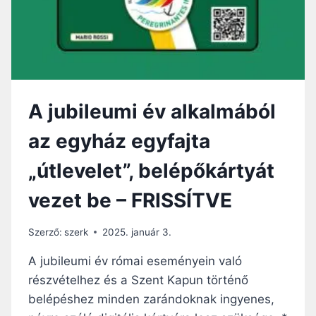
A
L
A
K
O
N
-
A jubileumi év alkalmából
K
Í
az egyház egyfajta
V
Ü
„útlevelet”, belépőkártyát
L
I
vezet be – FRISSÍTVE
S
Z
E
Szerző:
szerk
2025. január 3.
N
T
A jubileumi év római eseményein való
P
részvételhez és a Szent Kapun történő
Á
belépéshez minden zarándoknak ingyenes,
L