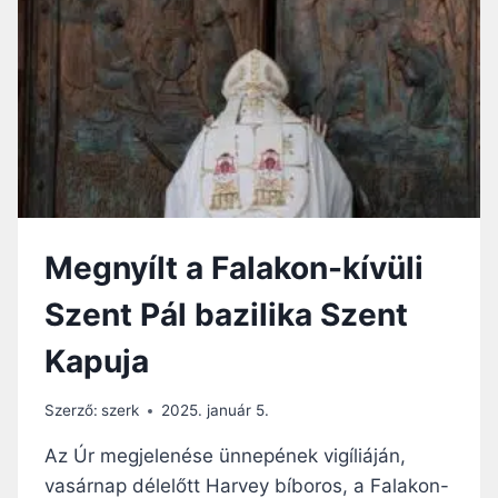
A
K
R
A
Á
S
N
Z
D
E
O
N
K
T
O
K
K
A
A
P
S
U
Megnyílt a Falakon-kívüli
Z
J
E
A
Szent Pál bazilika Szent
N
,
T
V
Kapuja
É
É
V
G
E
Szerző:
szerk
2025. január 5.
E
L
T
S
Az Úr megjelenése ünnepének vigíliáján,
É
Ő
vasárnap délelőtt Harvey bíboros, a Falakon-
R
H