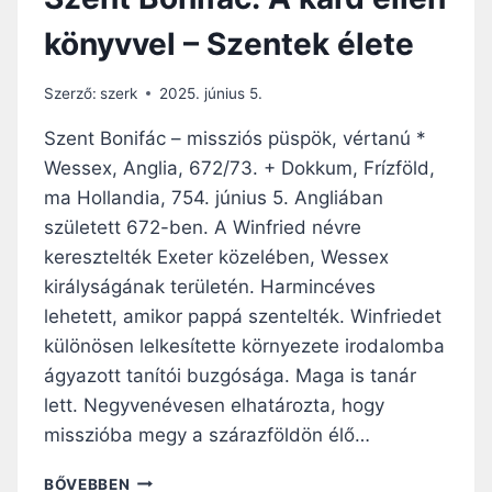
könyvvel – Szentek élete
Szerző:
szerk
2025. június 5.
Szent Bonifác – missziós püspök, vértanú *
Wessex, Anglia, 672/73. + Dokkum, Frízföld,
ma Hollandia, 754. június 5. Angliában
született 672-ben. A Winfried névre
keresztelték Exeter közelében, Wessex
királyságának területén. Harmincéves
lehetett, amikor pappá szentelték. Winfriedet
különösen lelkesítette környezete irodalomba
ágyazott tanítói buzgósága. Maga is tanár
lett. Negyvenévesen elhatározta, hogy
misszióba megy a szárazföldön élő…
S
BŐVEBBEN