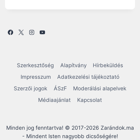
Z
E
N
T
B
O
N
I
F
Á
Szerkesztőség
Alapítvány
Hírbeküldés
C
:
Impresszum
Adatkezelési tájékoztató
A
Szerzői jogok
ÁSzF
Moderálási alapelvek
K
A
Médiaajánlat
Kapcsolat
R
D
E
L
Minden jog fenntartva! © 2017-2026 Zarándok.ma
L
E
- Mindent Isten nagyobb dicsőségére!