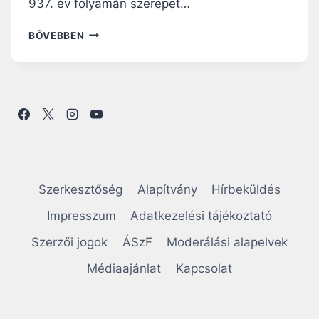
937. év folyamán szerepet…
S
BŐVEBBEN
Z
E
N
T
A
D
E
L
H
E
Szerkesztőség
Alapítvány
Hírbeküldés
I
D
Impresszum
Adatkezelési tájékoztató
:
Szerzői jogok
ÁSzF
Moderálási alapelvek
A
K
Médiaajánlat
Kapcsolat
O
R
O
N