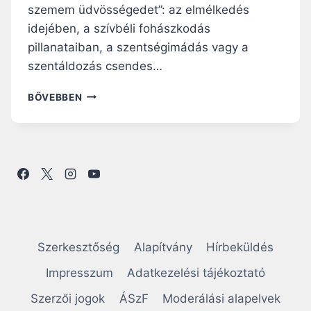
szemem üdvösségedet”: az elmélkedés
idejében, a szívbéli fohászkodás
pillanataiban, a szentségimádás vagy a
szentáldozás csendes…
N
BŐVEBBEN
A
P
I
R
Á
H
A
N
G
O
Szerkesztőség
Alapítvány
Hírbeküldés
L
Ó
Impresszum
Adatkezelési tájékoztató
:
Szerzői jogok
ÁSzF
Moderálási alapelvek
E