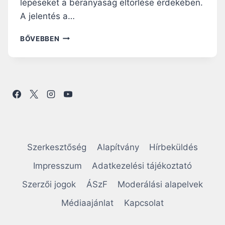
lépéseket a béranyaság eltörlése érdekében.
A jelentés a…
N
BŐVEBBEN
E
M
Z
E
T
K
Ö
Z
I
M
Szerkesztőség
Alapítvány
Hírbeküldés
O
B
Impresszum
Adatkezelési tájékoztató
I
Szerzői jogok
ÁSzF
Moderálási alapelvek
L
I
Médiaajánlat
Kapcsolat
Z
Á