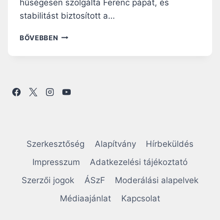
hűségesen szolgálta Ferenc pápát, és
stabilitást biztosított a…
T
BŐVEBBEN
I
Z
E
N
K
É
T
S
Z
E
Szerkesztőség
Alapítvány
Hírbeküldés
M
É
Impresszum
Adatkezelési tájékoztató
L
Szerzői jogok
ÁSzF
Moderálási alapelvek
Y
I
Médiaajánlat
Kapcsolat
S
É