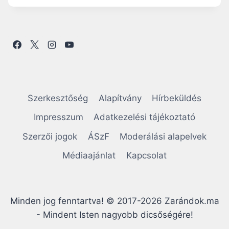
B
P
I
I
Z
R
A
Á
L
H
O
A
M
N
A
G
Z
O
Szerkesztőség
Alapítvány
Hírbeküldés
I
L
R
Ó
Impresszum
Adatkezelési tájékoztató
G
:
A
Szerzői jogok
ÁSzF
Moderálási alapelvek
A
L
M
M
Médiaajánlat
Kapcsolat
I
A
H
S
A
I
Z
S
Minden jog fenntartva! © 2017-2026 Zarándok.ma
U
T
G
- Mindent Isten nagyobb dicsőségére!
E
S
N