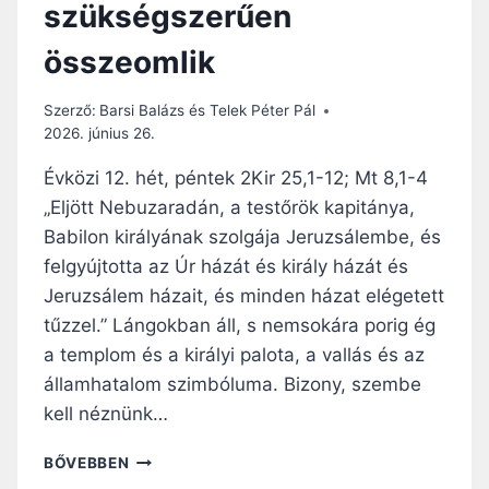
szükségszerűen
A
L
összeomlik
I
Z
M
Szerző:
Barsi Balázs és Telek Péter Pál
U
2026. június 26.
S
É
Évközi 12. hét, péntek 2Kir 25,1-12; Mt 8,1-4
S
„Eljött Nebuzaradán, a testőrök kapitánya,
V
Babilon királyának szolgája Jeruzsálembe, és
É
G
felgyújtotta az Úr házát és király házát és
T
Jeruzsálem házait, és minden házat elégetett
E
tűzzel.” Lángokban áll, s nemsokára porig ég
L
a templom és a királyi palota, a vallás és az
E
N
államhatalom szimbóluma. Bizony, szembe
N
kell néznünk…
A
G
N
BŐVEBBEN
Y
A