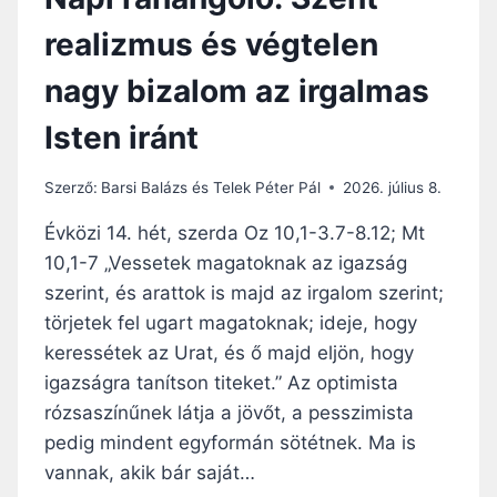
realizmus és végtelen
nagy bizalom az irgalmas
Isten iránt
Szerző:
Barsi Balázs és Telek Péter Pál
2026. július 8.
Évközi 14. hét, szerda Oz 10,1-3.7-8.12; Mt
10,1-7 „Vessetek magatoknak az igazság
szerint, és arattok is majd az irgalom szerint;
törjetek fel ugart magatoknak; ideje, hogy
keressétek az Urat, és ő majd eljön, hogy
igazságra tanítson titeket.” Az optimista
rózsaszínűnek látja a jövőt, a pesszimista
pedig mindent egyformán sötétnek. Ma is
vannak, akik bár saját…