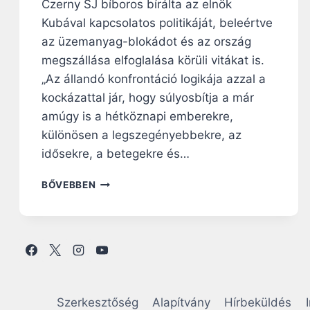
Czerny SJ bíboros bírálta az elnök
Kubával kapcsolatos politikáját, beleértve
az üzemanyag-blokádot és az ország
megszállása elfoglalása körüli vitákat is.
„Az állandó konfrontáció logikája azzal a
kockázattal jár, hogy súlyosbítja a már
amúgy is a hétköznapi emberekre,
különösen a legszegényebbekre, az
idősekre, a betegekre és…
C
BŐVEBBEN
Z
E
R
N
Y
B
Í
B
Szerkesztőség
Alapítvány
Hírbeküldés