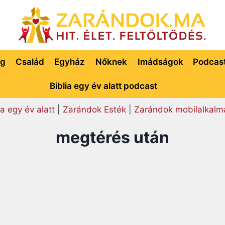
ég
Család
Egyház
Nőknek
Imádságok
Podcas
Biblia egy év alatt podcast
ia egy év alatt
|
Zarándok Esték
|
Zarándok mobilalkalm
megtérés után