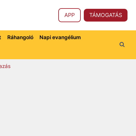
APP
TÁMOGATÁS
t
Ráhangoló
Napi evangélium
azás