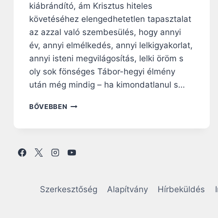
kiábrándító, ám Krisztus hiteles
követéséhez elengedhetetlen tapasztalat
az azzal való szembesülés, hogy annyi
év, annyi elmélkedés, annyi lelkigyakorlat,
annyi isteni megvilágosítás, lelki öröm s
oly sok fönséges Tábor-hegyi élmény
után még mindig – ha kimondatlanul s…
N
BŐVEBBEN
A
P
I
R
Á
H
A
N
Szerkesztőség
Alapítvány
Hírbeküldés
G
O
L