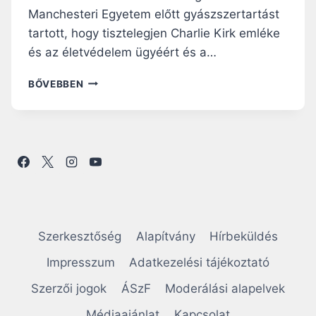
Manchesteri Egyetem előtt gyászszertartást
tartott, hogy tisztelegjen Charlie Kirk emléke
és az életvédelem ügyéért és a…
A
BŐVEBBEN
N
T
I
F
A
A
K
T
I
V
Szerkesztőség
Alapítvány
Hírbeküldés
I
S
Impresszum
Adatkezelési tájékoztató
T
Szerzői jogok
ÁSzF
Moderálási alapelvek
Á
K
Médiaajánlat
Kapcsolat