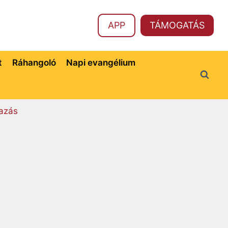
APP
TÁMOGATÁS
t
Ráhangoló
Napi evangélium
azás