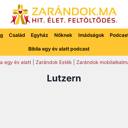
ég
Család
Egyház
Nőknek
Imádságok
Podcas
Biblia egy év alatt podcast
ia egy év alatt
|
Zarándok Esték
|
Zarándok mobilalkalm
Lutzern