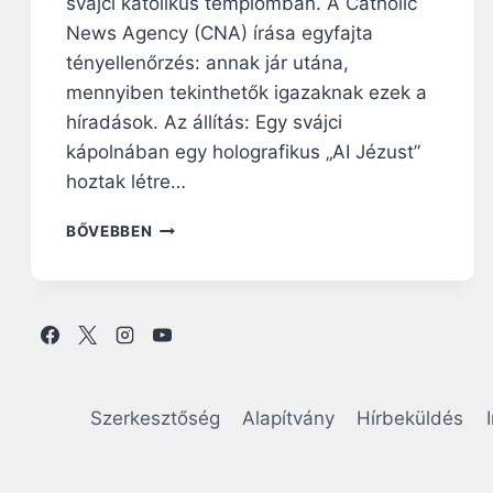
svájci katolikus templomban. A Catholic
News Agency (CNA) írása egyfajta
tényellenőrzés: annak jár utána,
mennyiben tekinthetők igazaknak ezek a
híradások. Az állítás: Egy svájci
kápolnában egy holografikus „AI Jézust”
hoztak létre…
A
BŐVEBBEN
C
N
A
V
I
Z
S
G
Szerkesztőség
Alapítvány
Hírbeküldés
Á
L
A