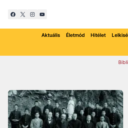
S
k
i
p
t
Aktuális
Életmód
Hitélet
Lelkis
o
c
o
Bibl
n
t
e
n
t