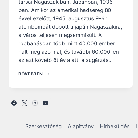
társai Nagaszakiban, Japánban, 1936-
ban. Amikor az amerikai hadsereg 80
évvel ezelőtt, 1945. augusztus 9-én
atombombát dobott a japán Nagaszakira,
a város teljesen megsemmisült. A
robbanásban több mint 40.000 ember
halt meg azonnal, és további 60.000-en
az azt követő öt év alatt, a sugárzás…
A
BŐVEBBEN
S
Z
E
N
T
M
A
X
Szerkesztőség
Alapítvány
Hírbeküldés
I
M