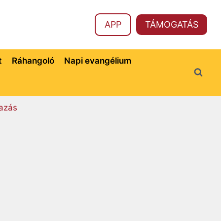
APP
TÁMOGATÁS
t
Ráhangoló
Napi evangélium
azás