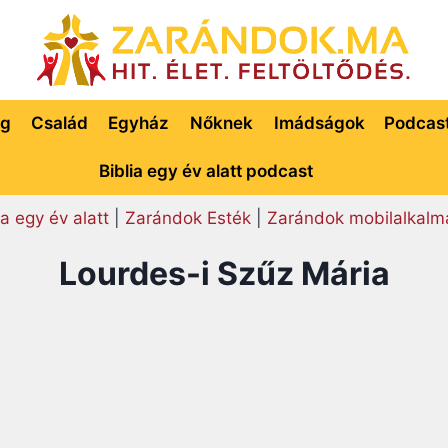
ég
Család
Egyház
Nőknek
Imádságok
Podcas
Biblia egy év alatt podcast
ia egy év alatt
|
Zarándok Esték
|
Zarándok mobilalkalm
Lourdes-i Szűz Mária