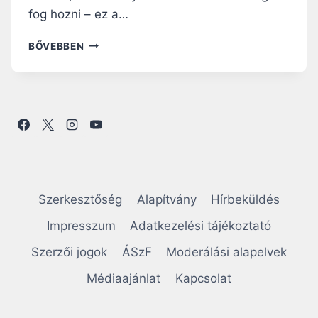
fog hozni – ez a…
S
BŐVEBBEN
O
H
A
N
E
M
A
S
Z
A
Szerkesztőség
Alapítvány
Hírbeküldés
B
A
Impresszum
Adatkezelési tájékoztató
D
Szerzői jogok
ÁSzF
Moderálási alapelvek
S
Á
Médiaajánlat
Kapcsolat
G
R
Ó