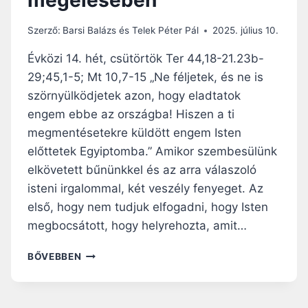
Z
O
Szerző:
Barsi Balázs és Telek Péter Pál
2025. július 10.
K
A
Évközi 14. hét, csütörtök Ter 44,18-21.23b-
B
29;45,1-5; Mt 10,7-15 „Ne féljetek, és ne is
Ű
szörnyülködjetek azon, hogy eladtatok
N
Ö
engem ebbe az országba! Hiszen a ti
K
megmentésetekre küldött engem Isten
,
előttetek Egyiptomba.” Amikor szembesülünk
A
elkövetett bűnünkkel és az arra válaszoló
M
E
isteni irgalommal, két veszély fenyeget. Az
L
első, hogy nem tudjuk elfogadni, hogy Isten
Y
megbocsátott, hogy helyrehozta, amit…
E
K
N
BŐVEBBEN
R
A
Ő
P
L
I
M