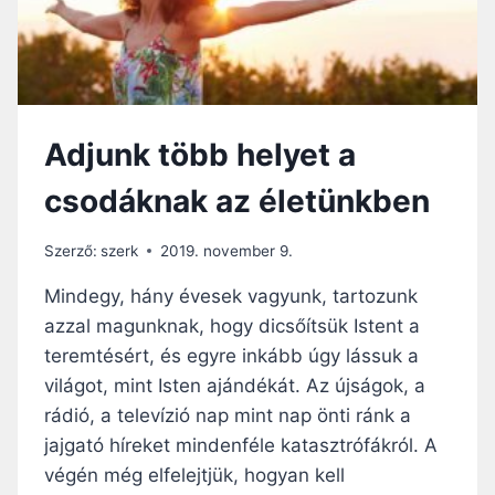
L
E
L
K
É
T
Adjunk több helyet a
!
csodáknak az életünkben
Szerző:
szerk
2019. november 9.
Mindegy, hány évesek vagyunk, tartozunk
azzal magunknak, hogy dicsőítsük Istent a
teremtésért, és egyre inkább úgy lássuk a
világot, mint Isten ajándékát. Az újságok, a
rádió, a televízió nap mint nap önti ránk a
jajgató híreket mindenféle katasztrófákról. A
végén még elfelejtjük, hogyan kell