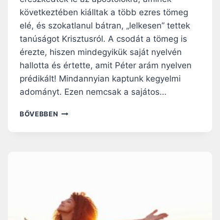
következtében kiálltak a több ezres tömeg
elé, és szokatlanul bátran, „lelkesen” tettek
tanúságot Krisztusról. A csodát a tömeg is
érezte, hiszen mindegyikük saját nyelvén
hallotta és értette, amit Péter arám nyelven
prédikált! Mindannyian kaptunk kegyelmi
adományt. Ezen nemcsak a sajátos…
R
BŐVEBBEN
Á
N
K
L
E
H
E
L
T
E