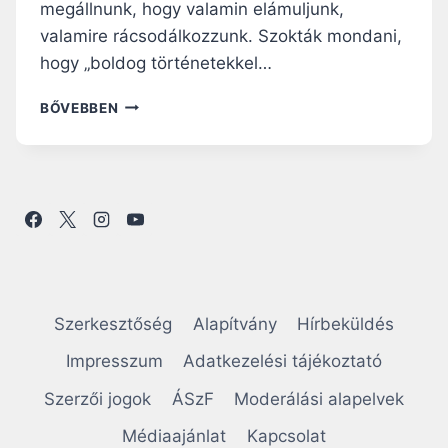
megállnunk, hogy valamin elámuljunk,
valamire rácsodálkozzunk. Szokták mondani,
hogy „boldog történetekkel…
A
BŐVEBBEN
D
J
U
N
K
T
Ö
B
B
H
Szerkesztőség
Alapítvány
Hírbeküldés
E
L
Impresszum
Adatkezelési tájékoztató
Y
Szerzői jogok
ÁSzF
Moderálási alapelvek
E
T
Médiaajánlat
Kapcsolat
A