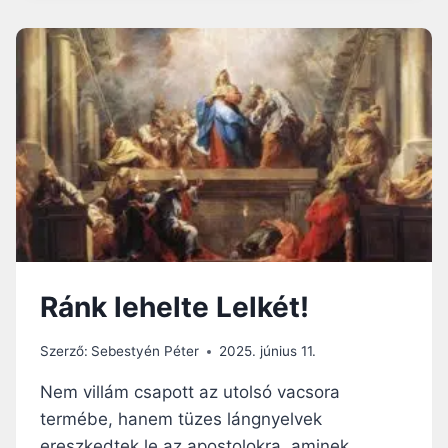
N
G
R
A
L
O
B
B
A
N
Ó
I
S
T
Ránk lehelte Lelkét!
E
N
I
Szerző:
Sebestyén Péter
2025. június 11.
T
Ű
Nem villám csapott az utolsó vacsora
Z
termébe, hanem tüzes lángnyelvek
ereszkedtek le az apostolokra, aminek