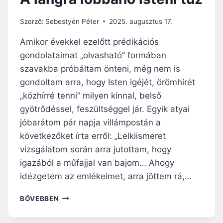
Szerző:
Sebestyén Péter
2025. augusztus 17.
Amikor évekkel ezelőtt prédikációs
gondolataimat „olvasható” formában
szavakba próbáltam önteni, még nem is
gondoltam arra, hogy Isten igéjét, örömhírét
„közhírré tenni” milyen kínnal, belső
gyötrődéssel, feszültséggel jár. Egyik atyai
jóbarátom pár napja villámpostán a
következőket írta erről: „Lelkiismeret
vizsgálatom során arra jutottam, hogy
igazából a műfajjal van bajom… Ahogy
idézgetem az emlékeimet, arra jöttem rá,…
A
BŐVEBBEN
L
Á