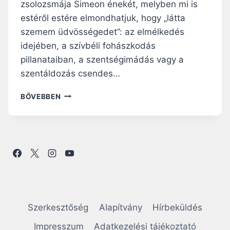
zsolozsmája Simeon énekét, melyben mi is
estéről estére elmondhatjuk, hogy „látta
szemem üdvösségedet”: az elmélkedés
idejében, a szívbéli fohászkodás
pillanataiban, a szentségimádás vagy a
szentáldozás csendes…
N
BŐVEBBEN
A
P
I
R
Á
H
A
N
G
O
Szerkesztőség
Alapítvány
Hírbeküldés
L
Ó
Impresszum
Adatkezelési tájékoztató