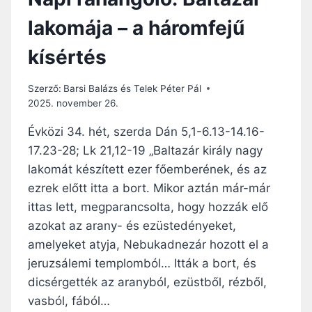
lakomája – a háromfejű
kísértés
Szerző:
Barsi Balázs és Telek Péter Pál
2025. november 26.
Évközi 34. hét, szerda Dán 5,1-6.13-14.16-
17.23-28; Lk 21,12-19 „Baltazár király nagy
lakomát készített ezer főemberének, és az
ezrek előtt itta a bort. Mikor aztán már-már
ittas lett, megparancsolta, hogy hozzák elő
azokat az arany- és ezüstedényeket,
amelyeket atyja, Nebukadnezár hozott el a
jeruzsálemi templomból… Itták a bort, és
dicsérgették az aranyból, ezüstből, rézből,
vasból, fából…