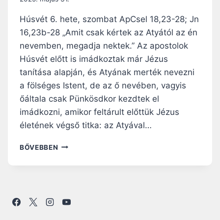
L
K
Húsvét 6. hete, szombat ApCsel 18,23-28; Jn
E
16,23b-28 „Amit csak kértek az Atyától az én
–
nevemben, megadja nektek.” Az apostolok
A
S
Húsvét előtt is imádkoztak már Jézus
Z
tanítása alapján, és Atyának merték nevezni
Í
a fölséges Istent, de az ő nevében, vagyis
V
őáltala csak Pünkösdkor kezdtek el
B
Ő
imádkozni, amikor feltárult előttük Jézus
L
életének végső titka: az Atyával…
F
A
N
BŐVEBBEN
K
A
A
P
D
I
Ó
R
K
Á
A
H
P
A