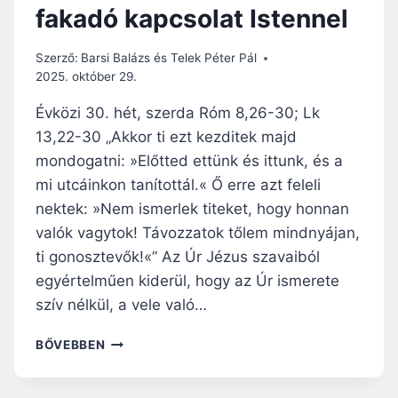
fakadó kapcsolat Istennel
R
L
A
Szerző:
Barsi Balázs és Telek Péter Pál
K
2025. október 29.
O
M
Évközi 30. hét, szerda Róm 8,26-30; Lk
Á
13,22-30 „Akkor ti ezt kezditek majd
J
mondogatni: »Előtted ettünk és ittunk, és a
A
–
mi utcáinkon tanítottál.« Ő erre azt feleli
A
nektek: »Nem ismerlek titeket, hogy honnan
H
valók vagytok! Távozzatok tőlem mindnyájan,
Á
ti gonosztevők!«” Az Úr Jézus szavaiból
R
O
egyértelműen kiderül, hogy az Úr ismerete
M
szív nélkül, a vele való…
F
E
N
BŐVEBBEN
J
A
Ű
P
K
I