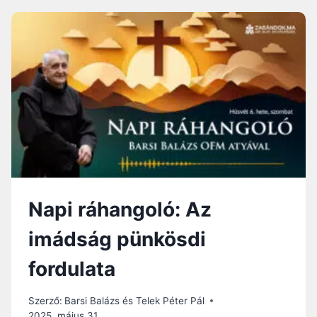
Í
R
S
Á
É
H
R
A
T
N
É
G
S
O
L
Ó
:
A
Z
I
Napi ráhangoló: Az
M
Á
imádság pünkösdi
D
S
fordulata
Á
G
L
Szerző:
Barsi Balázs és Telek Péter Pál
E
2025. május 31.