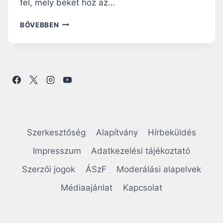
fel, mely békét hoz az…
F
BŐVEBBEN
E
R
E
N
C
P
Á
P
A
B
Szerkesztőség
Alapítvány
Hírbeküldés
E
L
Impresszum
Adatkezelési tájékoztató
G
Szerzői jogok
ÁSzF
Moderálási alapelvek
I
U
Médiaajánlat
Kapcsolat
M
B
A
N