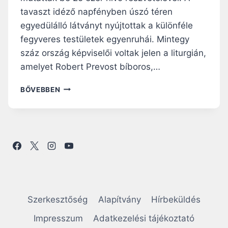
tavaszt idéző napfényben úszó téren
egyedülálló látványt nyújtottak a különféle
fegyveres testületek egyenruhái. Mintegy
száz ország képviselői voltak jelen a liturgián,
amelyet Robert Prevost bíboros,…
„
BŐVEBBEN
L
E
G
Y
E
T
E
K
A
Z
Szerkesztőség
Alapítvány
Hírbeküldés
A
T
Impresszum
Adatkezelési tájékoztató
Y