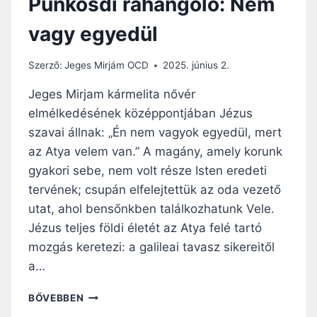
Pünkösdi ráhangoló: Nem
U
C
vagy egyedül
H
A
R
Szerző:
Jeges Mirjám OCD
2025. június 2.
I
S
Jeges Mirjam kármelita nővér
Z
elmélkedésének középpontjában Jézus
T
szavai állnak: „Én nem vagyok egyedül, mert
I
A
az Atya velem van.” A magány, amely korunk
K
gyakori sebe, nem volt része Isten eredeti
O
tervének; csupán elfelejtettük az oda vezető
N
utat, ahol bensőnkben találkozhatunk Vele.
T
E
Jézus teljes földi életét az Atya felé tartó
X
mozgás keretezi: a galileai tavasz sikereitől
T
a…
U
S
P
BŐVEBBEN
A
Ü
J