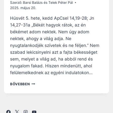
G
E
Szerző:
Barsi Balázs és Telek Péter Pál
Y
F
2025. május 20.
E
É
G
Húsvét 5. hete, kedd ApCsel 14,19-28; Jn
N
Y
Y
14,27-31a „Békét hagyok rátok, az én
E
É
békémet adom nektek. Nem úgy adom
D
B
Ü
nektek, ahogy a világ adja. Ne
E
L
N
nyugtalankodjék szívetek és ne féljen.” Nem
szabad lekicsinyelni azt a fajta békességet
sem, melyet a világ ad, ha abból rend és
nyugalom fakad. Hiszen mindenütt, ahol
felülemelkednek az egyéni indulatokon…
N
BŐVEBBEN
A
P
I
R
Á