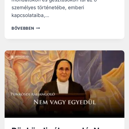
személyes történetébe, emberi
kapcsolataiba,…
N
BŐVEBBEN
A
P
I
R
Á
H
A
N
G
O
L
Ó
:
A
Z
E