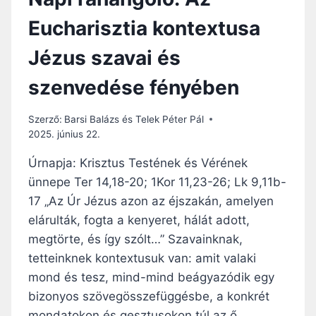
Eucharisztia kontextusa
Jézus szavai és
szenvedése fényében
Szerző:
Barsi Balázs és Telek Péter Pál
2025. június 22.
Úrnapja: Krisztus Testének és Vérének
ünnepe Ter 14,18-20; 1Kor 11,23-26; Lk 9,11b-
17 „Az Úr Jézus azon az éjszakán, amelyen
elárulták, fogta a kenyeret, hálát adott,
megtörte, és így szólt…” Szavainknak,
tetteinknek kontextusuk van: amit valaki
mond és tesz, mind-mind beágyazódik egy
bizonyos szövegösszefüggésbe, a konkrét
mondatokon és gesztusokon túl az ő