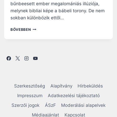
bűnbeesett ember megalomániás illúziója,
melynek bibliai képe a bábeli torony. De nem
sokban különbözik ettől…
N
BŐVEBBEN
A
P
I
R
Á
H
A
N
G
O
Szerkesztőség
Alapítvány
Hírbeküldés
L
Ó
Impresszum
Adatkezelési tájékoztató
:
Szerzői jogok
ÁSzF
Moderálási alapelvek
A
N
Médiaajánlat
Kapcsolat
A