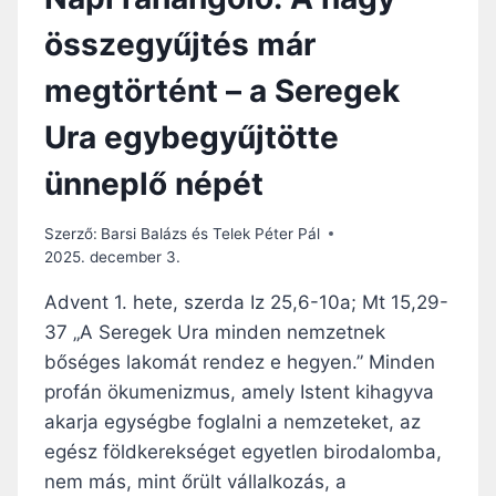
összegyűjtés már
megtörtént – a Seregek
Ura egybegyűjtötte
ünneplő népét
Szerző:
Barsi Balázs és Telek Péter Pál
2025. december 3.
Advent 1. hete, szerda Iz 25,6-10a; Mt 15,29-
37 „A Seregek Ura minden nemzetnek
bőséges lakomát rendez e hegyen.” Minden
profán ökumenizmus, amely Istent kihagyva
akarja egységbe foglalni a nemzeteket, az
egész földkerekséget egyetlen birodalomba,
nem más, mint őrült vállalkozás, a