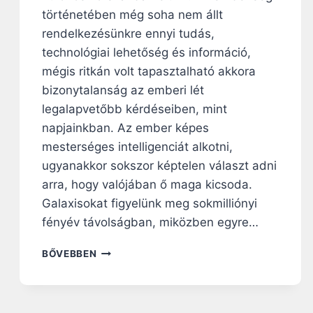
történetében még soha nem állt
rendelkezésünkre ennyi tudás,
technológiai lehetőség és információ,
mégis ritkán volt tapasztalható akkora
bizonytalanság az emberi lét
legalapvetőbb kérdéseiben, mint
napjainkban. Az ember képes
mesterséges intelligenciát alkotni,
ugyanakkor sokszor képtelen választ adni
arra, hogy valójában ő maga kicsoda.
Galaxisokat figyelünk meg sokmilliónyi
fényév távolságban, miközben egyre…
N
BŐVEBBEN
E
M
V
A