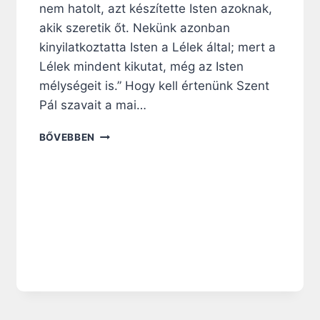
nem hatolt, azt készítette Isten azoknak,
akik szeretik őt. Nekünk azonban
kinyilatkoztatta Isten a Lélek által; mert a
Lélek mindent kikutat, még az Isten
mélységeit is.” Hogy kell értenünk Szent
Pál szavait a mai…
N
BŐVEBBEN
A
P
I
R
Á
H
A
N
G
O
L
Ó