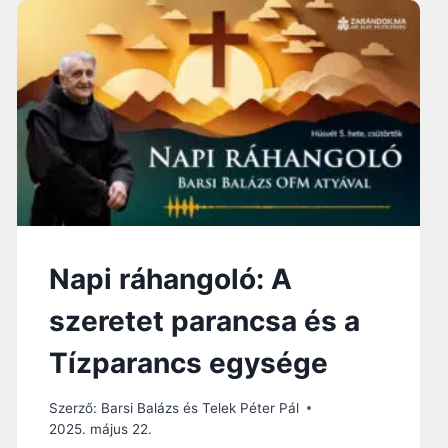
:
„
K
E
G
Y
E
L
E
M
M
E
L
Napi ráhangoló: A
T
E
szeretet parancsa és a
L
J
Tízparancs egysége
E
S
”
Szerző:
Barsi Balázs és Telek Péter Pál
2025. május 22.