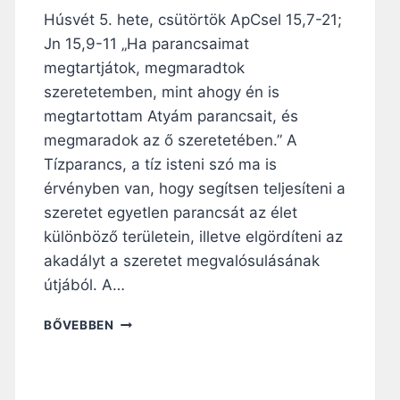
Húsvét 5. hete, csütörtök ApCsel 15,7-21;
Jn 15,9-11 „Ha parancsaimat
megtartjátok, megmaradtok
szeretetemben, mint ahogy én is
megtartottam Atyám parancsait, és
megmaradok az ő szeretetében.” A
Tízparancs, a tíz isteni szó ma is
érvényben van, hogy segítsen teljesíteni a
szeretet egyetlen parancsát az élet
különböző területein, illetve elgördíteni az
akadályt a szeretet megvalósulásának
útjából. A…
N
BŐVEBBEN
A
P
I
R