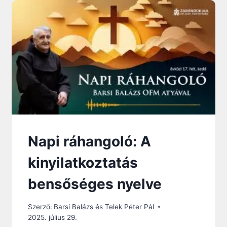
:
A
S
Z
E
N
T
L
É
L
E
K
R
Napi ráhangoló: A
É
S
kinyilatkoztatás
Z
E
bensőséges nyelve
S
Í
Szerző:
Barsi Balázs és Telek Péter Pál
T
2025. július 29.
I