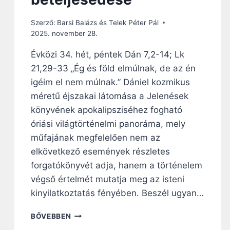
N
L
Szerző:
Barsi Balázs és Telek Péter Pál
É
2025. november 28.
T
E
Évközi 34. hét, péntek Dán 7,2-14; Lk
Z
21,29-33 „Ég és föld elmúlnak, de az én
É
S
igéim el nem múlnak.” Dániel kozmikus
E
méretű éjszakai látomása a Jelenések
A
könyvének apokalipsziséhez fogható
Z
É
óriási világtörténelmi panoráma, mely
R
műfajának megfelelően nem az
T
elkövetkező események részletes
E
forgatókönyvét adja, hanem a történelem
L
E
végső értelmét mutatja meg az isteni
M
kinyilatkoztatás fényében. Beszél ugyan…
S
Z
N
BŐVEBBEN
Á
A