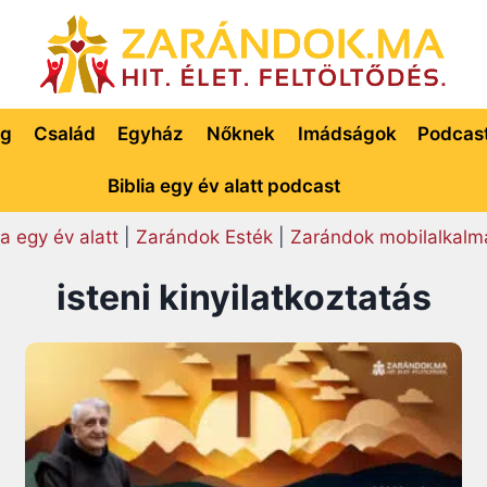
ég
Család
Egyház
Nőknek
Imádságok
Podcas
Biblia egy év alatt podcast
ia egy év alatt
|
Zarándok Esték
|
Zarándok mobilalkalm
isteni kinyilatkoztatás