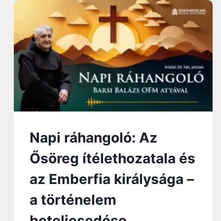
G
Y
U
N
K
F
A
N
A
T
I
K
U
Napi ráhangoló: Az
S
O
Ősöreg ítélethozatala és
K
:
az Emberfia királysága –
I
S
a történelem
T
E
beteljesedése