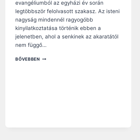
evangéliumból az egyházi év során
legtöbbször felolvasott szakasz. Az isteni
nagyság mindennél ragyogóbb
kinyilatkoztatása történik ebben a
jelenetben, ahol a senkinek az akaratától
nem függő…
N
BŐVEBBEN
A
P
I
R
Á
H
A
N
G
O
L
Ó