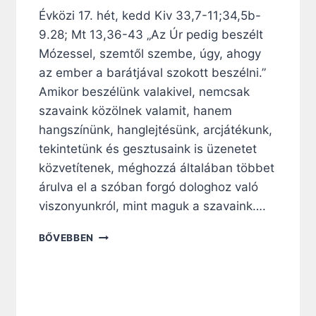
S
Évközi 17. hét, kedd Kiv 33,7-11;34,5b-
T
E
9.28; Mt 13,36-43 „Az Úr pedig beszélt
N
Mózessel, szemtől szembe, úgy, ahogy
T
az ember a barátjával szokott beszélni.”
I
Amikor beszélünk valakivel, nemcsak
T
O
szavaink közölnek valamit, hanem
K
hangszínünk, hanglejtésünk, arcjátékunk,
Z
tekintetünk és gesztusaink is üzenetet
A
T
közvetítenek, méghozzá általában többet
O
árulva el a szóban forgó dologhoz való
S
viszonyunkról, mint maguk a szavaink….
B
E
N
BŐVEBBEN
L
A
S
P
Ő
I
É
R
L
Á
E