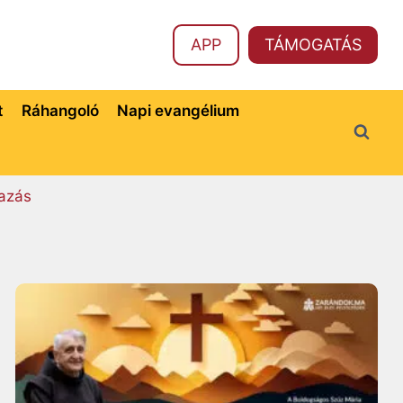
APP
TÁMOGATÁS
t
Ráhangoló
Napi evangélium
azás