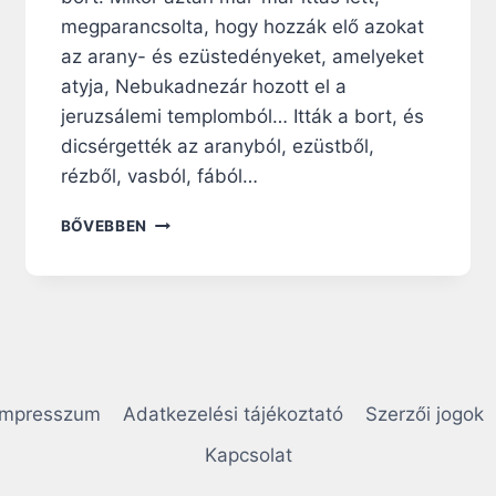
megparancsolta, hogy hozzák elő azokat
az arany- és ezüstedényeket, amelyeket
atyja, Nebukadnezár hozott el a
jeruzsálemi templomból… Itták a bort, és
dicsérgették az aranyból, ezüstből,
rézből, vasból, fából…
N
BŐVEBBEN
A
P
I
R
Á
H
A
N
Impresszum
Adatkezelési tájékoztató
Szerzői jogok
G
O
Kapcsolat
L