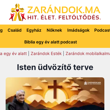
ég
Család
Egyház
Nőknek
Imádságok
Podcas
Biblia egy év alatt podcast
ia egy év alatt
|
Zarándok Esték
|
Zarándok mobilalkalm
Isten üdvözítő terve