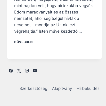
mint hajdan volt, hogy birtokukba vegyék
Edom maradványait és az összes
nemzetet, ahol segítségül hívták a
nevemet – mondja az Úr, aki ezt
végrehajtja.” Isten műve kezdettől…
N
BŐVEBBEN
A
P
I
R
Á
H
A
N
G
Szerkesztőség
Alapítvány
Hírbeküldés
O
L
Ó
: