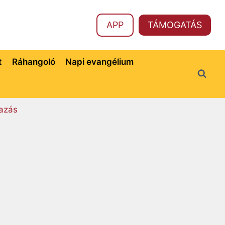
APP
TÁMOGATÁS
t
Ráhangoló
Napi evangélium
azás