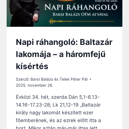
Napi ráhangoló: Baltazár
lakomája – a háromfejű
kísértés
Szerző:
Barsi Balázs és Telek Péter Pál
2025. november 26.
Évközi 34. hét, szerda Dán 5,1-6.13-
14.16-17.23-28; Lk 21,12-19 „Baltazár
király nagy lakomát készített ezer
főemberének, és az ezrek előtt itta a
bort. Mikor aztán már-már ittas lett,