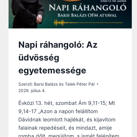
Napi ráhangoló: Az
üdvösség
egyetemessége
Szerző:
Barsi Balázs és Telek Péter Pál
2026. július 4.
Évközi 13. hét, szombat Ám 9,11-15; Mt
9,14-17 „Azon a napon felállítom
Dávidnak leomlott hajlékát, és kijavítom
falainak repedéseit, és mindazt, amije
romba dőlt, megújítom, s ismét felépítem,