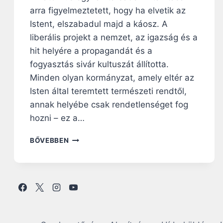
arra figyelmeztetett, hogy ha elvetik az
Istent, elszabadul majd a káosz. A
liberális projekt a nemzet, az igazság és a
hit helyére a propagandát és a
fogyasztás sivár kultuszát állította.
Minden olyan kormányzat, amely eltér az
Isten által teremtett természeti rendtől,
annak helyébe csak rendetlenséget fog
hozni – ez a…
S
BŐVEBBEN
O
H
A
N
E
M
A
S