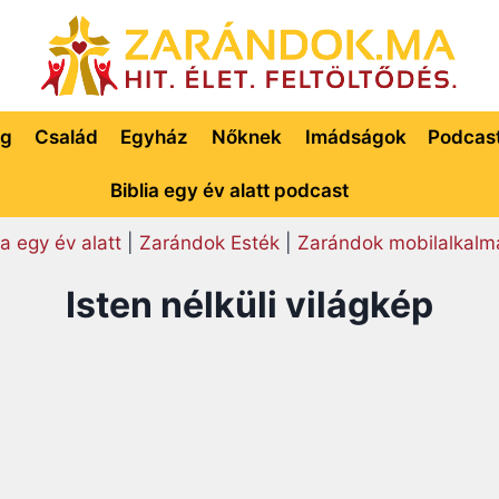
ég
Család
Egyház
Nőknek
Imádságok
Podcas
Biblia egy év alatt podcast
ia egy év alatt
|
Zarándok Esték
|
Zarándok mobilalkalm
Isten nélküli világkép