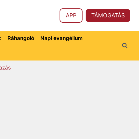
APP
TÁMOGATÁS
t
Ráhangoló
Napi evangélium
azás