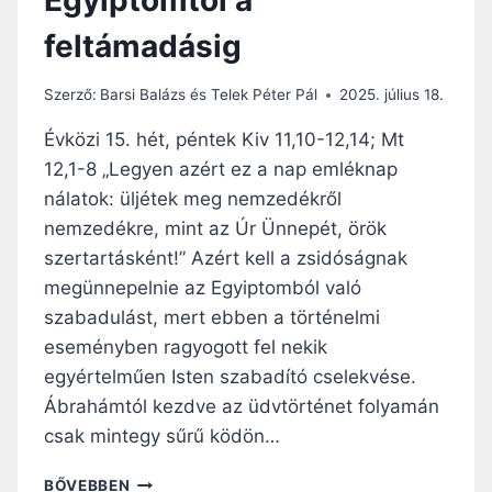
A
feltámadásig
,
A
M
Szerző:
Barsi Balázs és Telek Péter Pál
2025. július 18.
I
K
Évközi 15. hét, péntek Kiv 11,10-12,14; Mt
O
12,1-8 „Legyen azért ez a nap emléknap
R
nálatok: üljétek meg nemzedékről
I
S
nemzedékre, mint az Úr Ünnepét, örök
T
szertartásként!” Azért kell a zsidóságnak
E
megünnepelnie az Egyiptomból való
N
szabadulást, mert ebben a történelmi
R
E
eseményben ragyogott fel nekik
B
egyértelműen Isten szabadító cselekvése.
Í
Ábrahámtól kezdve az üdvtörténet folyamán
Z
Z
csak mintegy sűrű ködön…
U
K
N
BŐVEBBEN