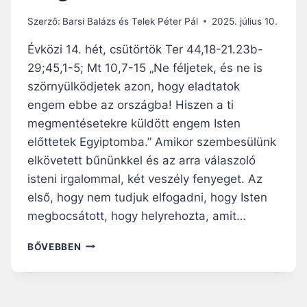
T
Á
Szerző:
Barsi Balázs és Telek Péter Pál
2025. július 10.
S
F
Évközi 14. hét, csütörtök Ter 44,18-21.23b-
É
29;45,1-5; Mt 10,7-15 „Ne féljetek, és ne is
N
szörnyülködjetek azon, hogy eladtatok
Y
E
engem ebbe az országba! Hiszen a ti
–
megmentésetekre küldött engem Isten
E
előttetek Egyiptomba.” Amikor szembesülünk
G
elkövetett bűnünkkel és az arra válaszoló
Y
I
isteni irgalommal, két veszély fenyeget. Az
P
első, hogy nem tudjuk elfogadni, hogy Isten
T
megbocsátott, hogy helyrehozta, amit…
O
M
N
BŐVEBBEN
T
A
Ó
P
L
I
A
R
F