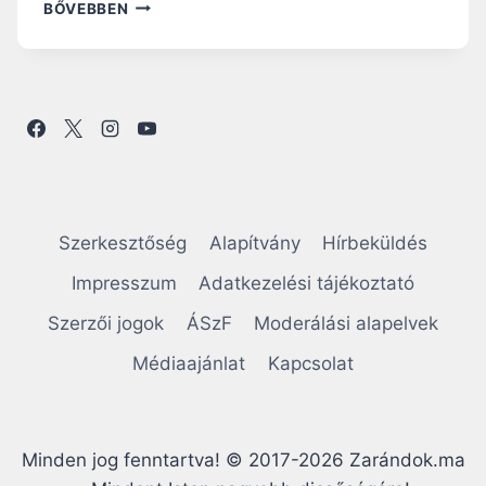
M
BŐVEBBEN
E
N
J
E
T
E
K
,
T
E
Szerkesztőség
Alapítvány
Hírbeküldés
G
Y
Impresszum
Adatkezelési tájékoztató
E
Szerzői jogok
ÁSzF
Moderálási alapelvek
T
E
Médiaajánlat
Kapcsolat
K
T
A
N
Minden jog fenntartva! © 2017-2026 Zarándok.ma
Í
T