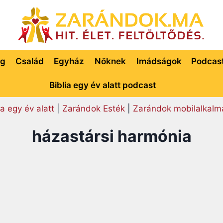
ég
Család
Egyház
Nőknek
Imádságok
Podcas
Biblia egy év alatt podcast
ia egy év alatt
|
Zarándok Esték
|
Zarándok mobilalkalm
házastársi harmónia