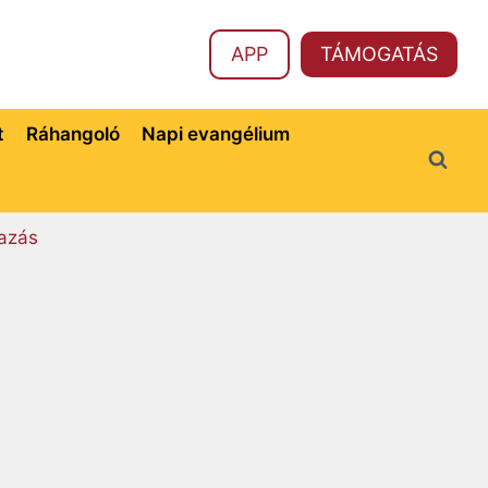
APP
TÁMOGATÁS
t
Ráhangoló
Napi evangélium
azás