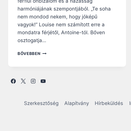
férfiúi önbizalom és a házasság
harmóniájának szempontjából. „Te soha
nem mondod nekem, hogy jóképű
vagyok!” Louise nem számított erre a
mondatra férjétől, Antoine-tól. Bőven
osztogatja…
P
BŐVEBBEN
Á
R
K
A
P
C
S
O
Szerkesztőség
Alapítvány
Hírbeküldés
L
A
T
: