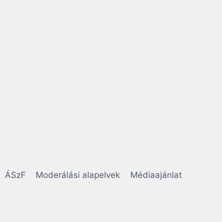
ÁSzF
Moderálási alapelvek
Médiaajánlat