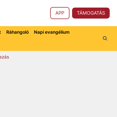
APP
TÁMOGATÁS
t
Ráhangoló
Napi evangélium
azás