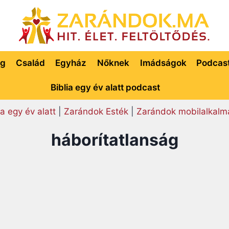
ég
Család
Egyház
Nőknek
Imádságok
Podcas
Biblia egy év alatt podcast
ia egy év alatt
|
Zarándok Esték
|
Zarándok mobilalkalm
háborítatlanság