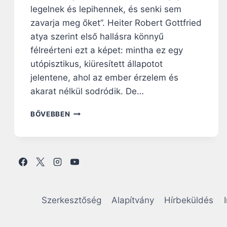
legelnek és lepihennek, és senki sem
zavarja meg őket”. Heiter Robert Gottfried
atya szerint első hallásra könnyű
félreérteni ezt a képet: mintha ez egy
utópisztikus, kiüresített állapotot
jelentene, ahol az ember érzelem és
akarat nélkül sodródik. De…
V
BŐVEBBEN
A
S
Á
R
N
A
P
I
Szerkesztőség
Alapítvány
Hírbeküldés
R
Á