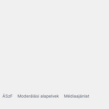
ÁSzF
Moderálási alapelvek
Médiaajánlat