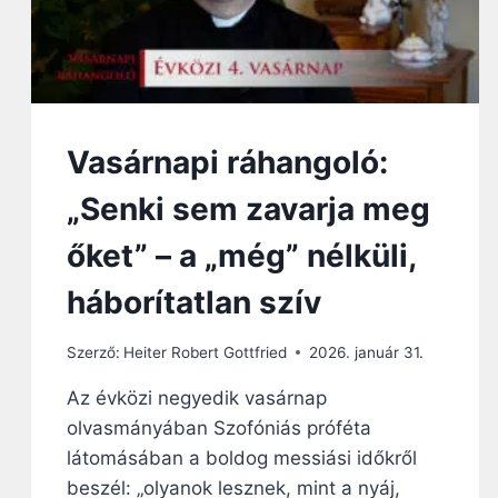
Vasárnapi ráhangoló:
„Senki sem zavarja meg
őket” – a „még” nélküli,
háborítatlan szív
Szerző:
Heiter Robert Gottfried
2026. január 31.
Az évközi negyedik vasárnap
olvasmányában Szofóniás próféta
látomásában a boldog messiási időkről
beszél: „olyanok lesznek, mint a nyáj,