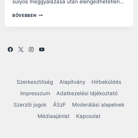
súlyos meggyalázása után elengedhetetlen…
E
BŐVEBBEN
N
G
E
S
Z
T
E
L
Ő
S
Szerkesztőség
Alapítvány
Hírbeküldés
Z
E
Impresszum
Adatkezelési tájékoztató
R
Szerzői jogok
ÁSzF
Moderálási alapelvek
T
A
Médiaajánlat
Kapcsolat
R
T
Á
S