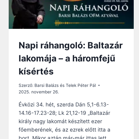
Napi ráhangoló: Baltazár
lakomája – a háromfejű
kísértés
Szerző:
Barsi Balázs és Telek Péter Pál
2025. november 26.
Évközi 34. hét, szerda Dán 5,1-6.13-
14.16-17.23-28; Lk 21,12-19 „Baltazár
király nagy lakomát készített ezer
főemberének, és az ezrek előtt itta a
bort. Mikor aztán már-már ittas lett,