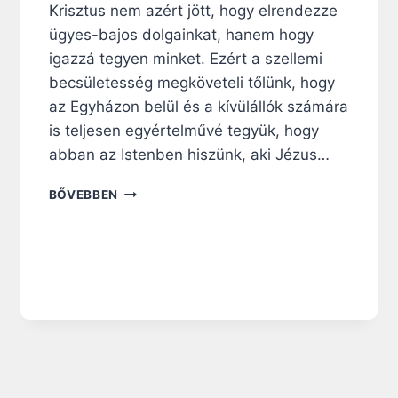
Krisztus nem azért jött, hogy elrendezze
ügyes-bajos dolgainkat, hanem hogy
igazzá tegyen minket. Ezért a szellemi
becsületesség megköveteli tőlünk, hogy
az Egyházon belül és a kívülállók számára
is teljesen egyértelművé tegyük, hogy
abban az Istenben hiszünk, aki Jézus…
N
BŐVEBBEN
A
P
I
R
Á
H
A
N
G
O
L