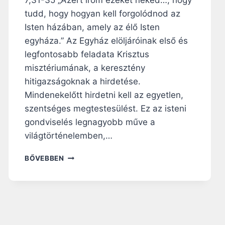
tudd, hogy hogyan kell forgolódnod az
Isten házában, amely az élő Isten
egyháza.” Az Egyház elöljáróinak első és
legfontosabb feladata Krisztus
misztériumának, a keresztény
hitigazságoknak a hirdetése.
Mindenekelőtt hirdetni kell az egyetlen,
szentséges megtestesülést. Ez az isteni
gondviselés legnagyobb műve a
világtörténelemben,…
N
BŐVEBBEN
A
P
I
R
Á
H