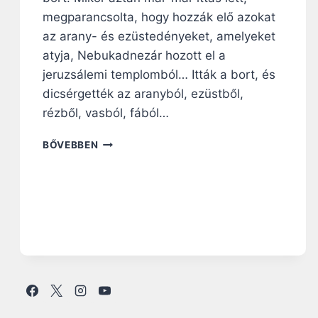
megparancsolta, hogy hozzák elő azokat
az arany- és ezüstedényeket, amelyeket
atyja, Nebukadnezár hozott el a
jeruzsálemi templomból… Itták a bort, és
dicsérgették az aranyból, ezüstből,
rézből, vasból, fából…
N
BŐVEBBEN
A
P
I
R
Á
H
A
N
G
O
L