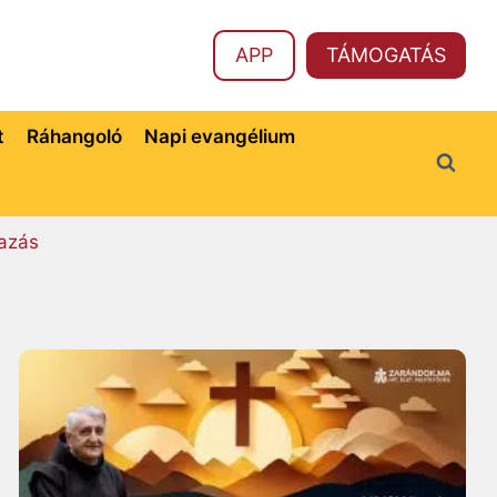
APP
TÁMOGATÁS
t
Ráhangoló
Napi evangélium
azás