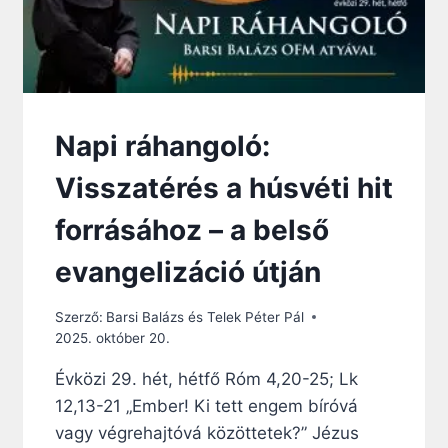
Napi ráhangoló:
Visszatérés a húsvéti hit
forrásához – a belső
evangelizáció útján
Szerző:
Barsi Balázs és Telek Péter Pál
2025. október 20.
Évközi 29. hét, hétfő Róm 4,20-25; Lk
12,13-21 „Ember! Ki tett engem bíróvá
vagy végrehajtóvá közöttetek?” Jézus