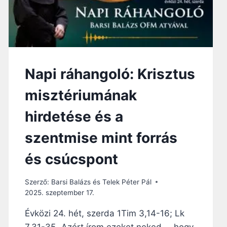
Napi ráhangoló: Krisztus
misztériumának
hirdetése és a
szentmise mint forrás
és csúcspont
Szerző:
Barsi Balázs és Telek Péter Pál
2025. szeptember 17.
Évközi 24. hét, szerda 1Tim 3,14-16; Lk
7,31-35 „Azért írom ezeket neked…, hogy