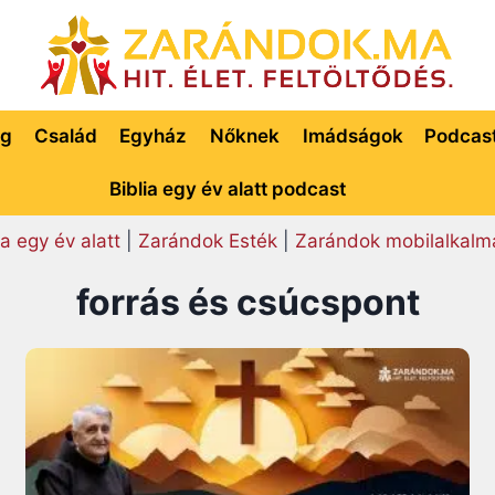
ég
Család
Egyház
Nőknek
Imádságok
Podcas
Biblia egy év alatt podcast
ia egy év alatt
|
Zarándok Esték
|
Zarándok mobilalkalm
forrás és csúcspont