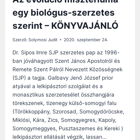
egy biológus-szerzetes
szerint – KÖNYVAJÁNLÓ
Szerző:
Solymosi Judit
2020. szeptember 24.
Dr. Sipos Imre SJP szerzetes pap az 1996-
ban jóváhagyott Szent János Apostolról és
Remete Szent Pálról Nevezett Közösségnek
(SJP) a tagja. Galbavy Jenő József prior
atyával a lelkipásztori szolgálat és a
monasztikus szerzetesélet összhangjára
törekszenek, tizenegy külső-somogyi falu
(Törökkoppány, Szorosad, Somogydöröcske,
Miklósi, Kára, Zics, Somogyegres, Kapoly,
Somogymeggyes, Pusztaszemes és Kereki )
lelkipásztori ellátását végzik, lassan…