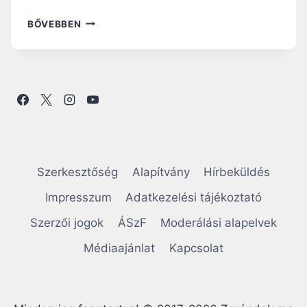
A
BŐVEBBEN
Z
E
V
O
L
Ú
C
I
Ó
M
Szerkesztőség
Alapítvány
Hírbeküldés
I
S
Impresszum
Adatkezelési tájékoztató
Z
Szerzői jogok
ÁSzF
Moderálási alapelvek
T
É
Médiaajánlat
Kapcsolat
R
I
U
M