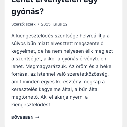
gyónás?
Szerző:
szerk
2025. július 22.
A kiengesztelődés szentsége helyreállítja a
súlyos bűn miatt elvesztett megszentelő
kegyelmet, de ha nem helyesen élik meg ezt
a szentséget, akkor a gyónás érvénytelen
lehet. Megmagyarázzuk. Az öröm és a béke
forrása, az Istennel való szeretetközösség,
amit minden egyes keresztény megkap a
keresztelés kegyelme által, a bűn által
megtörhető. Aki el akarja nyerni a
kiengesztelődést…
L
BŐVEBBEN
E