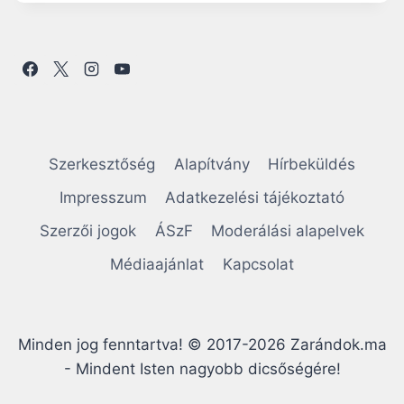
H
E
T
É
R
V
É
N
Y
Szerkesztőség
Alapítvány
Hírbeküldés
T
E
Impresszum
Adatkezelési tájékoztató
L
Szerzői jogok
ÁSzF
Moderálási alapelvek
E
N
Médiaajánlat
Kapcsolat
E
G
Y
G
Minden jog fenntartva! © 2017-2026 Zarándok.ma
Y
Ó
- Mindent Isten nagyobb dicsőségére!
N
Á