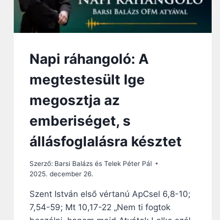
S
Z
Í
V
B
Napi ráhangoló: A
Ő
L
megtestesült Ige
Ö
R
megosztja az
Ü
L
emberiséget, s
N
I
állásfoglalásra késztet
M
Á
S
Szerző:
Barsi Balázs és Telek Péter Pál
O
2025. december 26.
K
Szent István első vértanú ApCsel 6,8-10;
B
Ű
7,54-59; Mt 10,17-22 „Nem ti fogtok
N