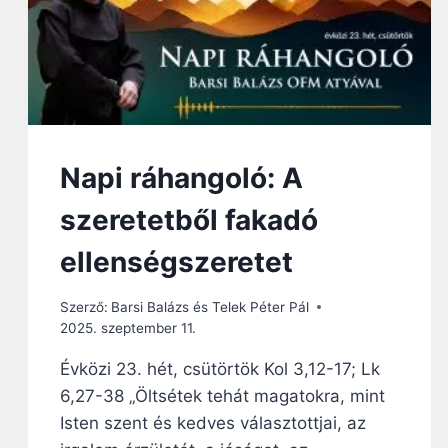
O
L
Ó
:
A
M
E
G
Napi ráhangoló: A
T
E
szeretetből fakadó
S
T
ellenségszeretet
E
S
Szerző:
Barsi Balázs és Telek Péter Pál
Ü
2025. szeptember 11.
L
T
Évközi 23. hét, csütörtök Kol 3,12-17; Lk
I
6,27-38 „Öltsétek tehát magatokra, mint
G
E
Isten szent és kedves választottjai, az
M