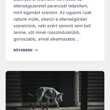
ellenségszeretet parancsát teljesíteni,
mint egymást szeretni. Az ugyanis csak
rajtunk múlik, sikerül-e ellenségünket
szeretnünk, neki ezért semmit sem kell
tennie, sőt minél rosszindulatúbb,
gonoszabb, annál alkalmasabb…
N
BŐVEBBEN
A
P
I
R
Á
H
A
N
G
O
L