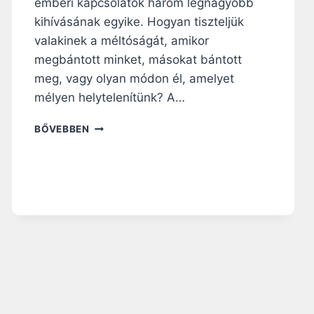
emberi kapcsolatok három legnagyobb
A
kihívásának egyike. Hogyan tiszteljük
A
Z
valakinek a méltóságát, amikor
I
megbántott minket, másokat bántott
S
meg, vagy olyan módon él, amelyet
T
E
mélyen helytelenítünk? A…
N
O
V
BŐVEBBEN
R
A
S
L
Z
Ó
Á
B
G
A
A
N
T
I
S
Z
T
E