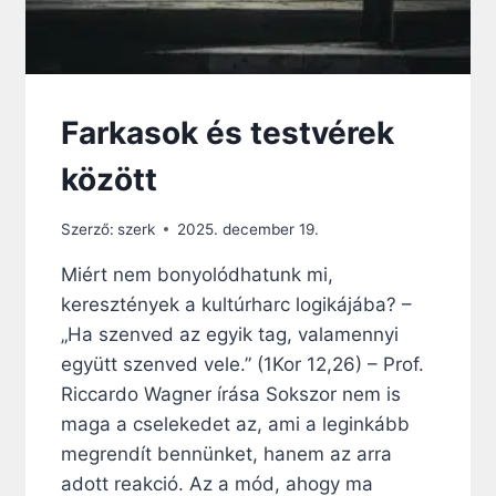
Ó
:
A
S
Z
E
Farkasok és testvérek
R
E
között
T
E
Szerző:
szerk
2025. december 19.
T
T
Miért nem bonyolódhatunk mi,
E
keresztények a kultúrharc logikájába? –
L
J
„Ha szenved az egyik tag, valamennyi
E
együtt szenved vele.” (1Kor 12,26) – Prof.
S
Riccardo Wagner írása Sokszor nem is
S
É
maga a cselekedet az, ami a leginkább
G
megrendít bennünket, hanem az arra
E
adott reakció. Az a mód, ahogy ma
A