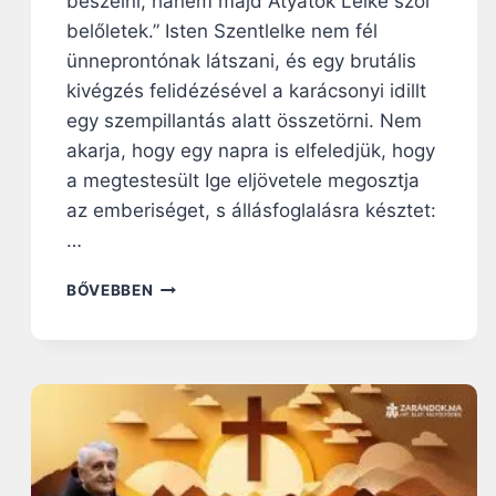
beszélni, hanem majd Atyátok Lelke szól
B
belőletek.” Isten Szentlelke nem fél
Á
N
ünneprontónak látszani, és egy brutális
A
kivégzés felidézésével a karácsonyi idillt
T
egy szempillantás alatt összetörni. Nem
Á
akarja, hogy egy napra is elfeledjük, hogy
N
A
a megtestesült Ige eljövetele megosztja
K
az emberiséget, s állásfoglalásra késztet:
…
N
BŐVEBBEN
A
P
I
R
Á
H
A
N
G