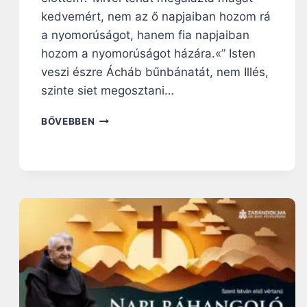
kedvemért, nem az ő napjaiban hozom rá
a nyomorúságot, hanem fia napjaiban
hozom a nyomorúságot házára.«” Isten
veszi észre Ácháb bűnbánatát, nem Illés,
szinte siet megosztani…
N
BŐVEBBEN
A
P
I
R
Á
H
A
N
G
O
L
Ó
: