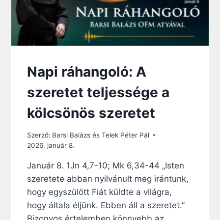
Napi ráhangoló: A
szeretet teljessége a
kölcsönös szeretet
Szerző:
Barsi Balázs és Telek Péter Pál
2026. január 8.
Január 8. 1Jn 4,7-10; Mk 6,34-44 „Isten
szeretete abban nyilvánult meg irántunk,
hogy egyszülött Fiát küldte a világra,
hogy általa éljünk. Ebben áll a szeretet.”
Bizonyos értelemben könnyebb az