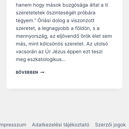
hanem hogy mások buzgósága által a ti
szeretetetek őszinteségét próbára
tegyem.” Óriási dolog a viszonzott
szeretet, a legnagyobb a földön, s a
mennyország, az eljövendő örök élet sem
más, mint kölcsönös szeretet. Az utolsó
vacsorán az Úr Jézus éppen ezt teszi
meg eszkatologikus…
N
BŐVEBBEN
A
P
I
R
Á
H
A
N
Impresszum
Adatkezelési tájékoztató
Szerzői jogok
G