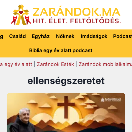
ég
Család
Egyház
Nőknek
Imádságok
Podcas
Biblia egy év alatt podcast
ia egy év alatt
|
Zarándok Esték
|
Zarándok mobilalkalm
ellenségszeretet