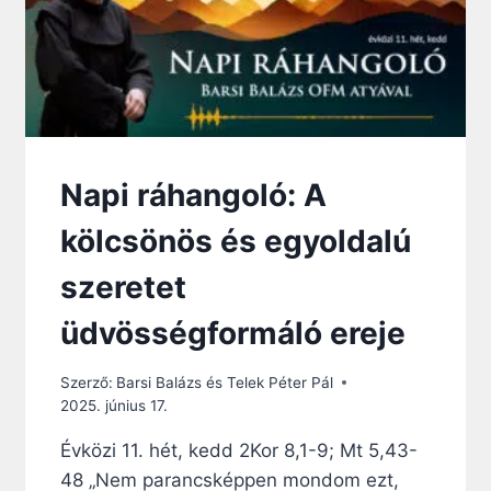
K
K
Ö
Z
Ö
T
T
Napi ráhangoló: A
kölcsönös és egyoldalú
szeretet
üdvösségformáló ereje
Szerző:
Barsi Balázs és Telek Péter Pál
2025. június 17.
Évközi 11. hét, kedd 2Kor 8,1-9; Mt 5,43-
48 „Nem parancsképpen mondom ezt,