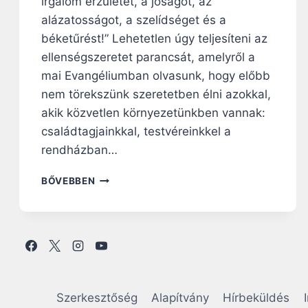
irgalom érzületét, a jóságot, az
E
alázatosságot, a szelídséget és a
G
O
béketűrést!” Lehetetlen úgy teljesíteni az
S
ellenségszeretet parancsát, amelyről a
Z
mai Evangéliumban olvasunk, hogy előbb
T
nem törekszünk szeretetben élni azokkal,
J
A
akik közvetlen környezetünkben vannak:
A
családtagjainkkal, testvéreinkkel a
Z
rendházban…
E
M
N
BŐVEBBEN
B
A
E
P
R
I
I
R
S
Á
É
H
G
A
E
N
Szerkesztőség
Alapítvány
Hírbeküldés
T
G