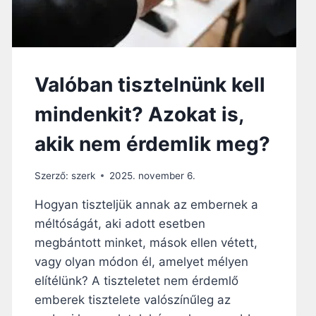
A
K
Ö
L
C
Valóban tisztelnünk kell
S
Ö
mindenkit? Azokat is,
N
Ö
akik nem érdemlik meg?
S
S
Z
Szerző:
szerk
2025. november 6.
E
Hogyan tiszteljük annak az embernek a
R
E
méltóságát, aki adott esetben
T
megbántott minket, mások ellen vétett,
E
vagy olyan módon él, amelyet mélyen
T
M
elítélünk? A tiszteletet nem érdemlő
A
emberek tisztelete valószínűleg az
G