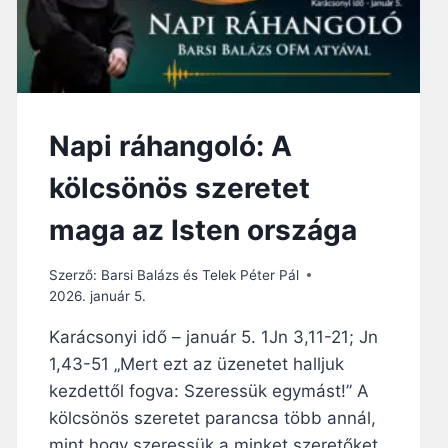
Napi ráhangoló: A
kölcsönös szeretet
maga az Isten országa
Szerző:
Barsi Balázs és Telek Péter Pál
2026. január 5.
Karácsonyi idő – január 5. 1Jn 3,11-21; Jn
1,43-51 „Mert ezt az üzenetet halljuk
kezdettől fogva: Szeressük egymást!” A
kölcsönös szeretet parancsa több annál,
mint hogy szeressük a minket szeretőket.