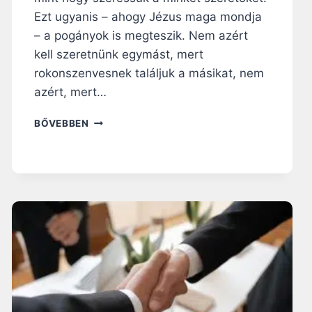
Ezt ugyanis – ahogy Jézus maga mondja
– a pogányok is megteszik. Nem azért
kell szeretnünk egymást, mert
rokonszenvesnek találjuk a másikat, nem
azért, mert…
N
BŐVEBBEN
A
P
I
R
Á
H
A
N
G
O
L
Ó
: