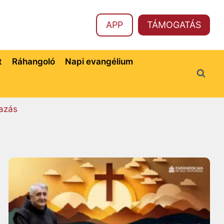
APP
TÁMOGATÁS
t
Ráhangoló
Napi evangélium
azás