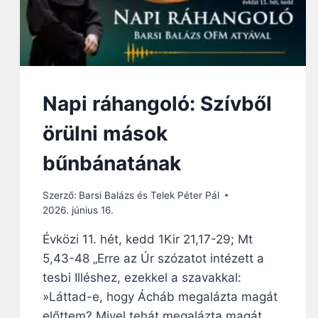
Napi ráhangoló: Szívből
örülni mások
bűnbánatának
Szerző:
Barsi Balázs és Telek Péter Pál
2026. június 16.
Évközi 11. hét, kedd 1Kir 21,17-29; Mt
5,43-48 „Erre az Úr szózatot intézett a
tesbi Illéshez, ezekkel a szavakkal:
»Láttad-e, hogy Ácháb megalázta magát
előttem? Mivel tehát megalázta magát