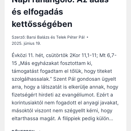
és elfogadás
kettősségében
Szerző:
Barsi Balázs és Telek Péter Pál
2025. június 19.
Évközi 11. hét, csütörtök 2Kor 11,1-11; Mt 6,7-
15 „Más egyházakat fosztottam ki,
támogatást fogadtam el tőlük, hogy titeket
szolgálhassalak.” Szent Pál gondosan ügyelt
arra, hogy a látszatát is elkerülje annak, hogy
fizetségért hirdeti az evangéliumot. Ezért a
korintusiaktól nem fogadott el anyagi javakat,
másoktól viszont nem szégyellt kérni, hogy
eltarthassa magát. A filippiek pedig külön…
N