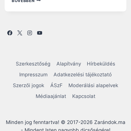
BŐVEBBEN
A
P
I
R
Á
H
A
N
G
O
Szerkesztőség
Alapítvány
Hírbeküldés
L
Ó
Impresszum
Adatkezelési tájékoztató
:
Szerzői jogok
ÁSzF
Moderálási alapelvek
A
Z
Médiaajánlat
Kapcsolat
A
D
Á
S
Minden jog fenntartva! © 2017-2026 Zarándok.ma
É
S
- Mindent Isten nagyobb dicsőségére!