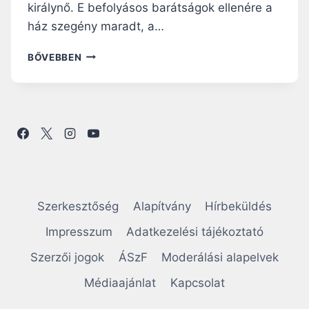
királynő. E befolyásos barátságok ellenére a
ház szegény maradt, a…
B
BŐVEBBEN
O
L
D
O
G
C
O
M
P
I
Szerkesztőség
Alapítvány
Hírbeküldés
É
G
Impresszum
Adatkezelési tájékoztató
N
Szerzői jogok
ÁSzF
Moderálási alapelvek
E
-
Médiaajánlat
Kapcsolat
I
K