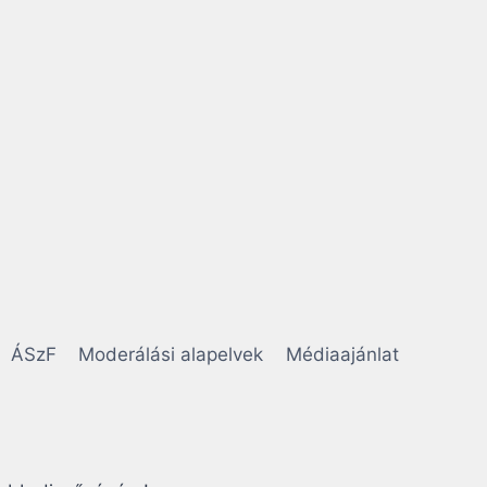
ÁSzF
Moderálási alapelvek
Médiaajánlat