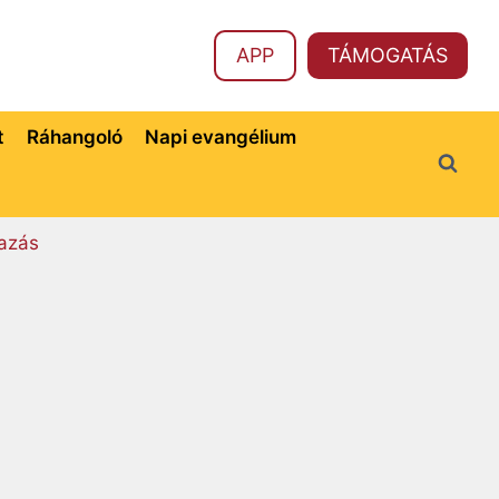
APP
TÁMOGATÁS
t
Ráhangoló
Napi evangélium
azás