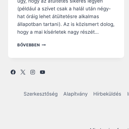
úgy, hogy az átültetés sikeres legyen
(például a szívet csak a halál után négy-
hat óráig lehet átültetésre alkalmas
állapotban tartani). Az is közismert dolog,
hogy a mai kísérletek nagy részét…
E
BŐVEBBEN
M
B
E
R
I
T
E
S
Szerkesztőség
Alapítvány
Hírbeküldés
T
E
K
E
L
Ő