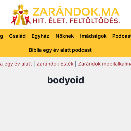
ég
Család
Egyház
Nőknek
Imádságok
Podcas
Biblia egy év alatt podcast
ia egy év alatt
|
Zarándok Esték
|
Zarándok mobilalkalm
bodyoid