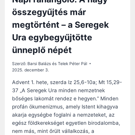
összegyűjtés már
megtörtént – a Seregek
Ura egybegyűjtötte
ünneplő népét
Szerző:
Barsi Balázs és Telek Péter Pál
2025. december 3.
Advent 1. hete, szerda Iz 25,6-10a; Mt 15,29-
37 „A Seregek Ura minden nemzetnek
bőséges lakomát rendez e hegyen.” Minden
profán ökumenizmus, amely Istent kihagyva
akarja egységbe foglalni a nemzeteket, az
egész földkerekséget egyetlen birodalomba,
nem más, mint őrült vállalkozás, a