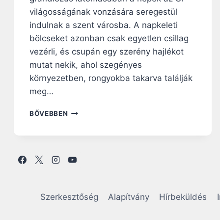
világosságának vonzására seregestül
indulnak a szent városba. A napkeleti
bölcseket azonban csak egyetlen csillag
vezérli, és csupán egy szerény hajlékot
mutat nekik, ahol szegényes
környezetben, rongyokba takarva találják
meg…
N
BŐVEBBEN
A
P
I
R
Á
H
A
N
Szerkesztőség
Alapítvány
Hírbeküldés
G
O