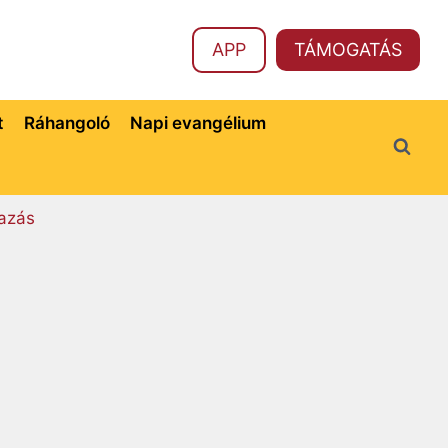
APP
TÁMOGATÁS
t
Ráhangoló
Napi evangélium
azás