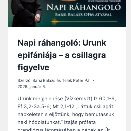
Napi ráhangoló: Urunk
epifániája – a csillagra
figyelve
Szerző:
Barsi Balázs és Telek Péter Pál
2026. január 6.
Urunk megjelenése (Vízkereszt) Iz 60,1-6;
Ef 3,2-3a.5-6; Mt 2,1-12 „Láttuk csillagát
napkeleten s eljöttünk, hogy bemutassuk
neki hódolatunkat.” Izajás próféta
grandiózus látomásában a népek az Úr