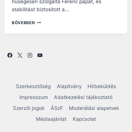
hűségesen szolgálta Ferenc pápát, és
stabilitást biztosított a…
T
BŐVEBBEN
I
Z
E
N
K
É
T
S
Z
E
Szerkesztőség
Alapítvány
Hírbeküldés
M
É
Impresszum
Adatkezelési tájékoztató
L
Szerzői jogok
ÁSzF
Moderálási alapelvek
Y
I
Médiaajánlat
Kapcsolat
S
É