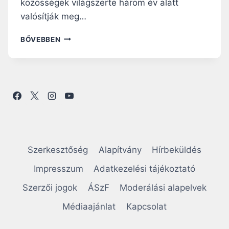
közösségek világszerte három év alatt
valósítják meg…
A
BŐVEBBEN
V
A
T
I
K
Á
N
B
E
J
Szerkesztőség
Alapítvány
Hírbeküldés
E
L
Impresszum
Adatkezelési tájékoztató
E
Szerzői jogok
ÁSzF
Moderálási alapelvek
N
T
Médiaajánlat
Kapcsolat
E
T