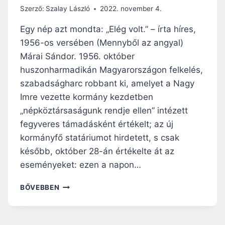
Szerző:
Szalay László
2022. november 4.
Egy nép azt mondta: „Elég volt.” – írta híres,
1956-os versében (Mennyből az angyal)
Márai Sándor. 1956. október
huszonharmadikán Magyarországon felkelés,
szabadságharc robbant ki, amelyet a Nagy
Imre vezette kormány kezdetben
„népköztársaságunk rendje ellen” intézett
fegyveres támadásként értékelt; az új
kormányfő statáriumot hirdetett, s csak
később, október 28-án értékelte át az
eseményeket: ezen a napon…
„
BŐVEBBEN
…
A
J