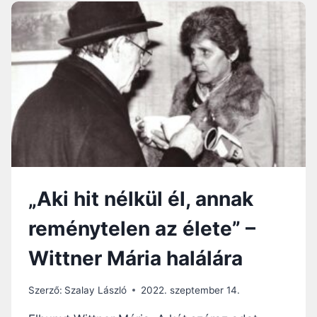
O
G
O
S
S
Z
A
B
A
D
S
Á
G
„Aki hit nélkül él, annak
R
A
reménytelen az élete” –
V
Á
Wittner Mária halálára
G
Y
Ó
Szerző:
Szalay László
2022. szeptember 14.
L
E