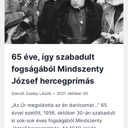
É
T
L
J
K
A
Ü
E
L
L
É
S
L
E
,
M
A
M
65 éve, így szabadult
N
I
N
L
fogságából Mindszenty
A
Y
K
E
József hercegprímás
R
N
E
K
M
Ü
Szerző:
Szalay László
2021. október 30.
É
L
N
„Az Úr megoldotta az én darócomat…” 65
S
Y
Ő
évvel ezelőtt, 1956. október 30-án szabadult
T
E
ki sok-sok éves fogságából Mindszenty
E
R
L