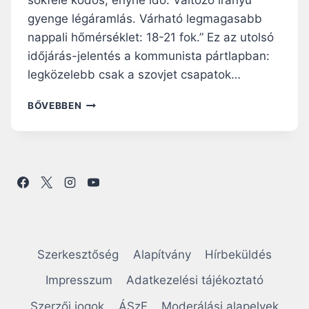
S
gyenge légáramlás. Várható legmagasabb
Z
E
nappali hőmérséklet: 18-21 fok.” Ez az utolsó
N
időjárás-jelentés a kommunista pártlapban:
T
legközelebb csak a szovjet csapatok…
Y
J
„
BŐVEBBEN
Ó
A
Z
V
S
I
E
L
F
Á
H
G
E
T
R
Ö
C
R
E
T
G
Szerkesztőség
Alapítvány
Hírbeküldés
É
P
N
Impresszum
Adatkezelési tájékoztató
R
E
Í
Szerzői jogok
ÁSzF
Moderálási alapelvek
L
M