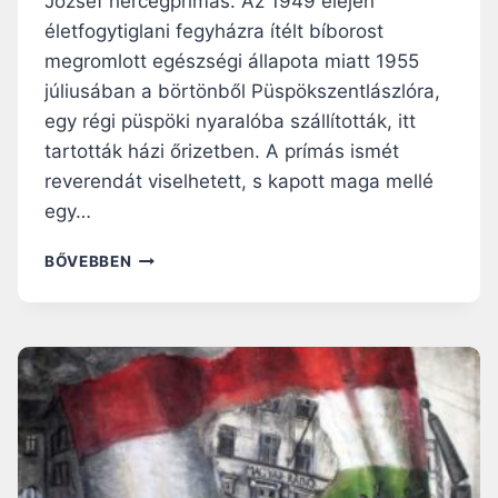
József hercegprímás. Az 1949 elején
Ő
E
S
életfogytiglani fegyházra ítélt bíborost
N
Z
megromlott egészségi állapota miatt 1955
A
A
júliusában a börtönből Püspökszentlászlóra,
Z
K
É
egy régi püspöki nyaralóba szállították, itt
”
L
–
tartották házi őrizetben. A prímás ismét
E
X
reverendát viselhetett, s kapott maga mellé
T
I
E
egy…
I
”
.
–
6
P
BŐVEBBEN
W
5
I
I
É
U
T
V
S
T
E
P
N
,
Á
E
Í
P
R
G
A
M
Y
E
Á
S
N
R
Z
C