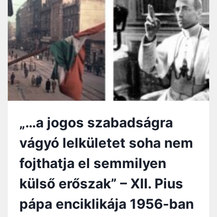
D
S
Á
G
T
I
S
Z
T
A
V
„…a jogos szabadságra
Á
G
vágyó lelkületet soha nem
Y
A
fojthatja el semmilyen
külső erőszak” – XII. Pius
pápa enciklikája 1956-ban