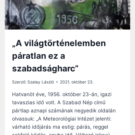
I
A
I
A
B
K
H
A
L
A
D
I
L
U
K
Á
L
Á
„A világtörténelemben
L
T
J
Á
F
A
páratlan ez a
R
O
1
A
G
9
szabadságharc”
S
5
Á
6
G
-
Szerző:
Szalay László
2021. október 23.
Á
B
B
Hatvanöt éve, 1956. október 23-án, igazi
A
Ó
N
tavaszias idő volt. A Szabad Nép című
L
pártlap aznapi számának negyedik oldalán
M
I
olvassuk: „A Meteorológiai Intézet jelenti:
N
várható időjárás ma estig: párás, reggel
D
sokfelé ködös, enyhe idő. Változó irányú