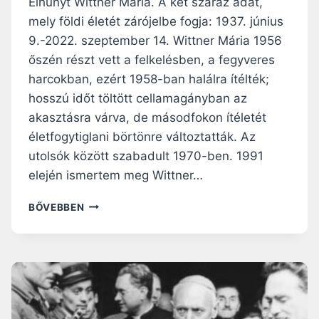
Elhunyt Wittner Mária. A két száraz adat,
L
mely földi életét zárójelbe fogja: 1937. június
K
9.-2022. szeptember 14. Wittner Mária 1956
Ü
L
őszén részt vett a felkelésben, a fegyveres
E
harcokban, ezért 1958-ban halálra ítélték;
T
hosszú időt töltött cellamagányban az
E
akasztásra várva, de másodfokon ítéletét
T
S
életfogytiglani börtönre változtatták. Az
O
utolsók között szabadult 1970-ben. 1991
H
elején ismertem meg Wittner…
A
N
„
BŐVEBBEN
E
A
M
K
F
I
O
H
J
I
T
T
H
N
A