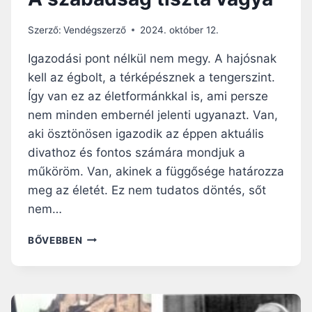
Szerző:
Vendégszerző
2024. október 12.
Igazodási pont nélkül nem megy. A hajósnak
kell az égbolt, a térképésznek a tengerszint.
Így van ez az életformánkkal is, ami persze
nem minden embernél jelenti ugyanazt. Van,
aki ösztönösen igazodik az éppen aktuális
divathoz és fontos számára mondjuk a
műköröm. Van, akinek a függősége határozza
meg az életét. Ez nem tudatos döntés, sőt
nem…
A
BŐVEBBEN
S
Z
A
B
A