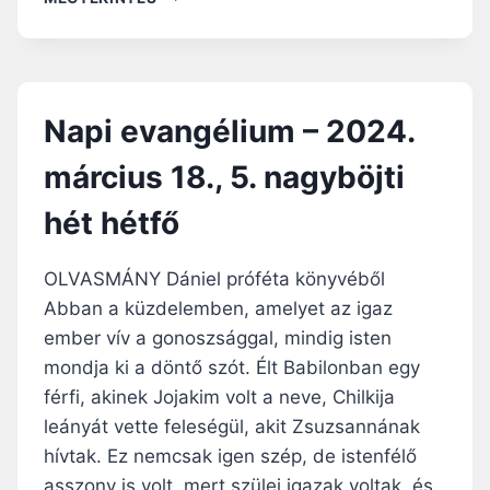
A
.
P
,
I
5
E
.
V
N
Napi evangélium – 2024.
A
A
N
G
március 18., 5. nagyböjti
G
Y
É
B
hét hétfő
L
Ö
I
J
U
T
OLVASMÁNY Dániel próféta könyvéből
M
I
Abban a küzdelemben, amelyet az igaz
–
H
ember vív a gonoszsággal, mindig isten
2
É
0
T
mondja ki a döntő szót. Élt Babilonban egy
2
S
férfi, akinek Jojakim volt a neve, Chilkija
4
Z
leányát vette feleségül, akit Zsuzsannának
.
E
M
R
hívtak. Ez nemcsak igen szép, de istenfélő
Á
D
asszony is volt, mert szülei igazak voltak, és