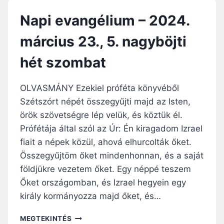
V
G
Napi evangélium – 2024.
A
Y
N
H
március 23., 5. nagyböjti
G
É
É
T
hét szombat
L
F
I
Ő
U
OLVASMÁNY Ezekiel próféta könyvéből
M
Szétszórt népét összegyűjti majd az Isten,
–
örök szövetségre lép velük, és köztük él.
2
0
Prófétája által szól az Úr: Én kiragadom Izrael
2
fiait a népek közül, ahová elhurcolták őket.
4
Összegyűjtöm őket mindenhonnan, és a saját
.
M
földjükre vezetem őket. Egy néppé teszem
Á
Őket országomban, és Izrael hegyein egy
R
király kormányozza majd őket, és…
C
I
N
MEGTEKINTÉS
U