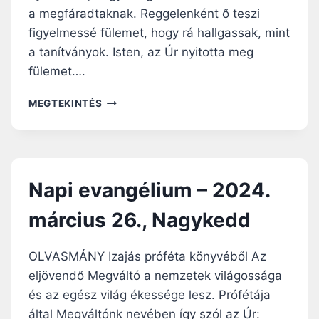
a megfáradtaknak. Reggelenként ő teszi
figyelmessé fülemet, hogy rá hallgassak, mint
a tanítványok. Isten, az Úr nyitotta meg
fülemet….
N
MEGTEKINTÉS
A
P
I
E
V
Napi evangélium – 2024.
A
N
március 26., Nagykedd
G
É
L
OLVASMÁNY Izajás próféta könyvéből Az
I
eljövendő Megváltó a nemzetek világossága
U
és az egész világ ékessége lesz. Prófétája
M
–
által Megváltónk nevében így szól az Úr: