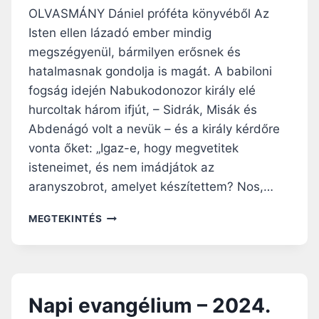
U
Ö
OLVASMÁNY Dániel próféta könyvéből Az
M
J
Isten ellen lázadó ember mindig
–
T
megszégyenül, bármilyen erősnek és
2
I
0
H
hatalmasnak gondolja is magát. A babiloni
2
É
fogság idején Nabukodonozor király elé
4
T
hurcoltak három ifjút, – Sidrák, Misák és
.
P
M
É
Abdenágó volt a nevük – és a király kérdőre
Á
N
vonta őket: „Igaz-e, hogy megvetitek
R
T
isteneimet, és nem imádjátok az
C
E
aranyszobrot, amelyet készítettem? Nos,…
I
K
U
N
S
MEGTEKINTÉS
A
2
P
1
I
.
E
,
V
5
Napi evangélium – 2024.
A
.