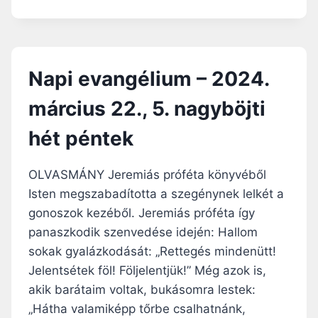
A
S
P
2
I
4
E
.
V
,
Napi evangélium – 2024.
A
V
N
I
március 22., 5. nagyböjti
G
R
É
Á
hét péntek
L
G
I
V
U
A
OLVASMÁNY Jeremiás próféta könyvéből
M
S
Isten megszabadította a szegénynek lelkét a
–
Á
gonoszok kezéből. Jeremiás próféta így
2
R
0
panaszkodik szenvedése idején: Hallom
N
2
A
sokak gyalázkodását: „Rettegés mindenütt!
4
P
Jelentsétek föl! Följelentjük!” Még azok is,
.
–
M
akik barátaim voltak, bukásomra lestek:
Ü
Á
N
„Hátha valamiképp tőrbe csalhatnánk,
R