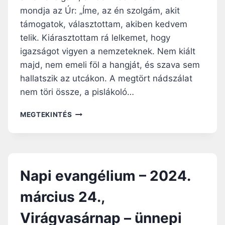
Z
mondja az Úr: „Íme, az én szolgám, akit
M
E
–
R
támogatok, választottam, akiben kedvem
2
D
telik. Kiárasztottam rá lelkemet, hogy
0
A
igazságot vigyen a nemzeteknek. Nem kiált
2
4
majd, nem emeli föl a hangját, és szava sem
.
hallatszik az utcákon. A megtört nádszálat
M
nem töri össze, a pislákoló…
Á
R
N
MEGTEKINTÉS
C
A
I
P
U
I
S
E
2
V
6
Napi evangélium – 2024.
A
.
N
,
március 24.,
G
N
É
A
Virágvasárnap – ünnepi
L
G