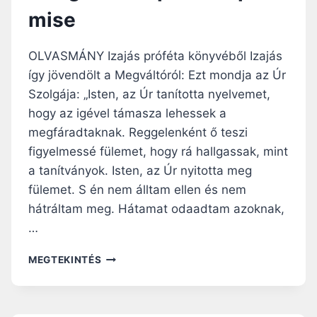
I
Y
mise
U
K
M
E
–
D
OLVASMÁNY Izajás próféta könyvéből Izajás
2
D
így jövendölt a Megváltóról: Ezt mondja az Úr
0
Szolgája: „Isten, az Úr tanította nyelvemet,
2
4
hogy az igével támasza lehessek a
.
megfáradtaknak. Reggelenként ő teszi
M
figyelmessé fülemet, hogy rá hallgassak, mint
Á
R
a tanítványok. Isten, az Úr nyitotta meg
C
fülemet. S én nem álltam ellen és nem
I
hátráltam meg. Hátamat odaadtam azoknak,
U
…
S
2
N
5
MEGTEKINTÉS
A
.
P
,
I
N
E
A