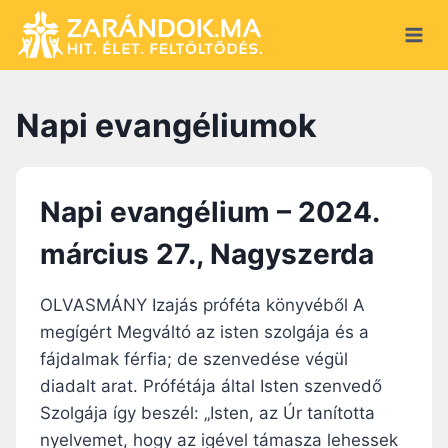
S
k
i
p
Napi evangéliumok
t
o
c
o
Napi evangélium – 2024.
n
március 27., Nagyszerda
t
e
OLVASMÁNY Izajás próféta könyvéből A
n
megígért Megváltó az isten szolgája és a
t
fájdalmak férfia; de szenvedése végül
diadalt arat. Prófétája által Isten szenvedő
Szolgája így beszél: „Isten, az Úr tanította
nyelvemet, hogy az igével támasza lehessek