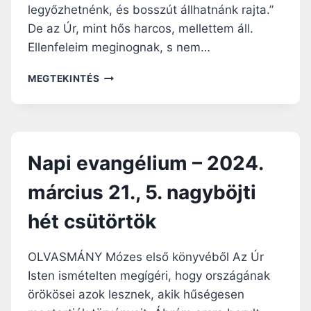
N
legyőzhetnénk, és bosszút állhatnánk rajta.”
C
E
De az Úr, mint hős harcos, mellettem áll.
I
P
U
Ellenfeleim meginognak, s nem…
I
S
M
2
N
I
MEGTEKINTÉS
3
A
S
.
P
E
,
I
5
E
.
V
Napi evangélium – 2024.
N
A
A
N
március 21., 5. nagyböjti
G
G
Y
É
hét csütörtök
B
L
Ö
I
J
U
OLVASMÁNY Mózes első könyvéből Az Úr
T
M
Isten ismételten megígéri, hogy országának
I
–
H
örökösei azok lesznek, akik hűségesen
2
É
0