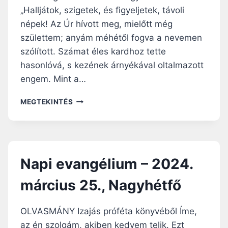
2
„Halljátok, szigetek, és figyeljetek, távoli
0
népek! Az Úr hívott meg, mielőtt még
2
4
születtem; anyám méhétől fogva a nevemen
.
szólított. Számat éles kardhoz tette
M
hasonlóvá, s kezének árnyékával oltalmazott
Á
engem. Mint a…
R
C
N
I
MEGTEKINTÉS
A
U
P
S
I
2
E
7
V
.
Napi evangélium – 2024.
A
,
N
N
március 25., Nagyhétfő
G
A
É
G
L
Y
OLVASMÁNY Izajás próféta könyvéből Íme,
I
S
az én szolgám, akiben kedvem telik. Ezt
U