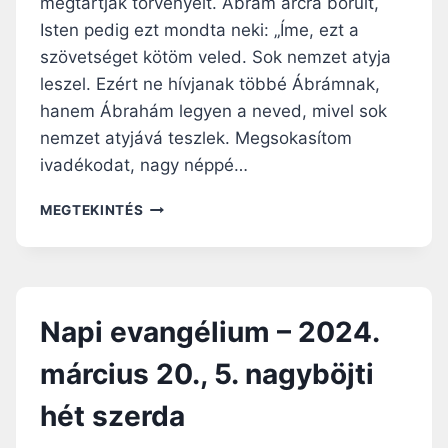
megtartják törvényeit. Ábrám arcra borult,
T
2
Isten pedig ezt mondta neki: „Íme, ezt a
S
4
Z
szövetséget kötöm veled. Sok nemzet atyja
.
O
M
leszel. Ezért ne hívjanak többé Ábrámnak,
M
Á
hanem Ábrahám legyen a neved, mivel sok
B
R
nemzet atyjává teszlek. Megsokasítom
A
C
T
ivadékodat, nagy néppé…
I
U
N
S
MEGTEKINTÉS
A
2
P
2
I
.
E
,
V
5
Napi evangélium – 2024.
A
.
N
N
március 20., 5. nagyböjti
G
A
É
G
hét szerda
L
Y
I
B