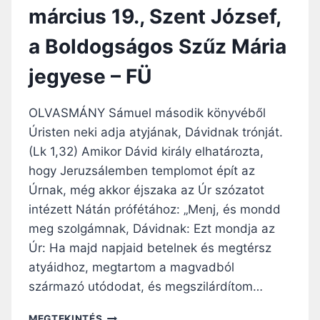
N
N
március 19., Szent József,
G
A
É
G
a Boldogságos Szűz Mária
L
Y
I
B
jegyese – FÜ
U
Ö
M
J
–
T
OLVASMÁNY Sámuel második könyvéből
2
I
Úristen neki adja atyjának, Dávidnak trónját.
0
H
(Lk 1,32) Amikor Dávid király elhatározta,
2
É
4
T
hogy Jeruzsálemben templomot épít az
.
C
Úrnak, még akkor éjszaka az Úr szózatot
M
S
intézett Nátán prófétához: „Menj, és mondd
Á
Ü
R
T
meg szolgámnak, Dávidnak: Ezt mondja az
C
Ö
Úr: Ha majd napjaid betelnek és megtérsz
I
R
atyáidhoz, megtartom a magvadból
U
T
származó utódodat, és megszilárdítom…
S
Ö
2
K
N
0
MEGTEKINTÉS