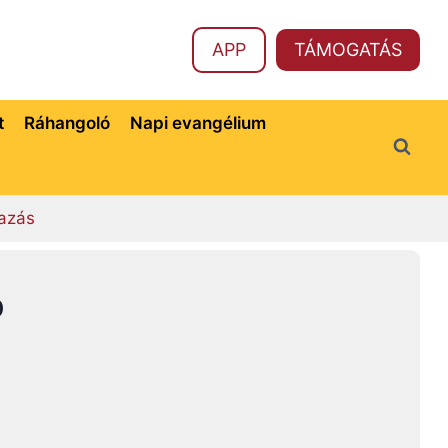
APP
TÁMOGATÁS
t
Ráhangoló
Napi evangélium
azás
p