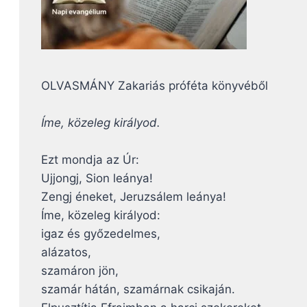
OLVASMÁNY Zakariás próféta könyvéből
Íme, közeleg királyod.
Ezt mondja az Úr:
Ujjongj, Sion leánya!
Zengj éneket, Jeruzsálem leánya!
Íme, közeleg királyod:
igaz és győzedelmes,
alázatos,
szamáron jön,
szamár hátán, szamárnak csikaján.