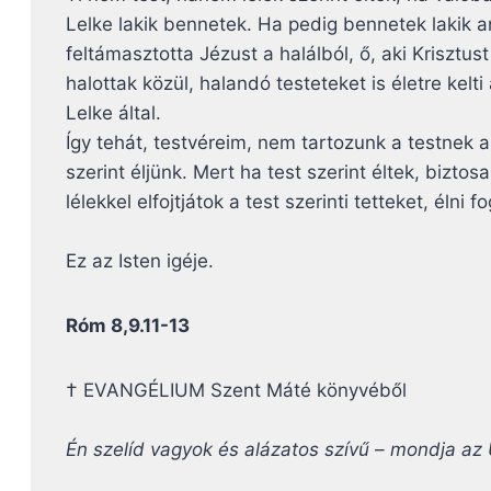
Lelke lakik bennetek. Ha pedig bennetek lakik a
feltámasztotta Jézust a halálból, ő, aki Krisztus
halottak közül, halandó testeteket is életre kelt
Lelke által.
Így tehát, testvéreim, nem tartozunk a testnek a
szerint éljünk. Mert ha test szerint éltek, bizto
lélekkel elfojtjátok a test szerinti tetteket, élni f
Ez az Isten igéje.
Róm 8,9.11-13
† EVANGÉLIUM Szent Máté könyvéből
Én szelíd vagyok és alázatos szívű – mondja az 