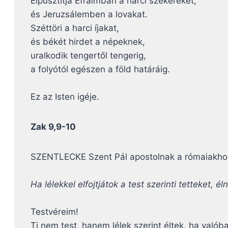
Elpusztítja Efraimban a harci szekereket,
és Jeruzsálemben a lovakat.
Széttöri a harci íjakat,
és békét hirdet a népeknek,
uralkodik tengertől tengerig,
a folyótól egészen a föld határáig.
Ez az Isten igéje.
Zak 9,9-10
SZENTLECKE Szent Pál apostolnak a rómaiakhoz 
Ha lélekkel elfojtjátok a test szerinti tetteket, éln
Testvéreim!
Ti nem test, hanem lélek szerint éltek, ha valób