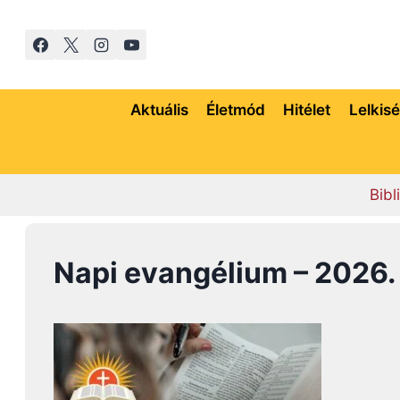
Skip
to
content
Aktuális
Életmód
Hitélet
Lelkis
Bibl
Napi evangélium – 2026. 