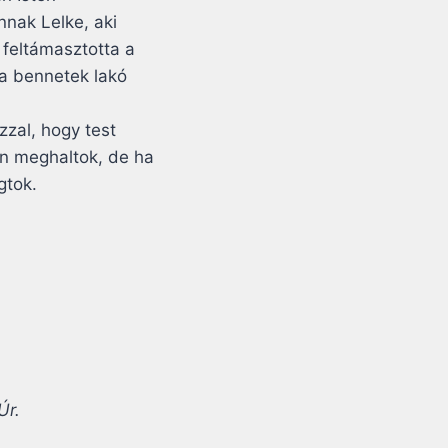
nnak Lelke, aki
t feltámasztotta a
i a bennetek lakó
zzal, hogy test
san meghaltok, de ha
ogtok.
Úr.