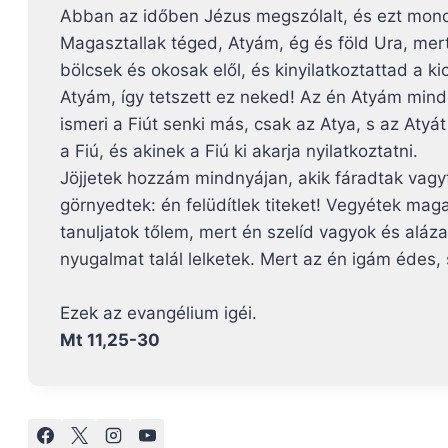
Abban az időben Jézus megszólalt, és ezt mon
Magasztallak téged, Atyám, ég és föld Ura, mert
bölcsek és okosak elől, és kinyilatkoztattad a ki
Atyám, így tetszett ez neked! Az én Atyám min
ismeri a Fiút senki más, csak az Atya, s az Atyá
a Fiú, és akinek a Fiú ki akarja nyilatkoztatni.
Jöjjetek hozzám mindnyájan, akik fáradtak vagyt
görnyedtek: én felüdítlek titeket! Vegyétek mag
tanuljatok tőlem, mert én szelíd vagyok és aláza
nyugalmat talál lelketek. Mert az én igám édes,
Ezek az evangélium igéi.
Mt 11,25-30