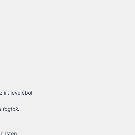
írt leveléből
i fogtok.
an Isten