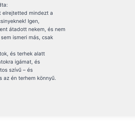
dta:
 elrejtetted mindezt a
csinyeknek! Igen,
dent átadott nekem, és nem
t sem ismeri más, csak
ok, és terhek alatt
atokra igámat, és
tos szívű – és
 s az én terhem könnyű.