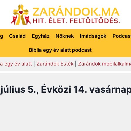
ég
Család
Egyház
Nőknek
Imádságok
Podcas
Biblia egy év alatt podcast
ia egy év alatt
|
Zarándok Esték
|
Zarándok mobilalkalm
július 5., Évközi 14. vasárna