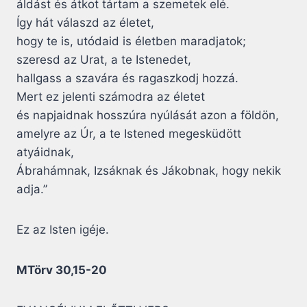
áldást és átkot tártam a szemetek elé.
Így hát válaszd az életet,
hogy te is, utódaid is életben maradjatok;
szeresd az Urat, a te Istenedet,
hallgass a szavára és ragaszkodj hozzá.
Mert ez jelenti számodra az életet
és napjaidnak hosszúra nyúlását azon a földön,
amelyre az Úr, a te Istened megesküdött
atyáidnak,
Ábrahámnak, Izsáknak és Jákobnak, hogy nekik
adja.”
Ez az Isten igéje.
MTörv 30,15-20