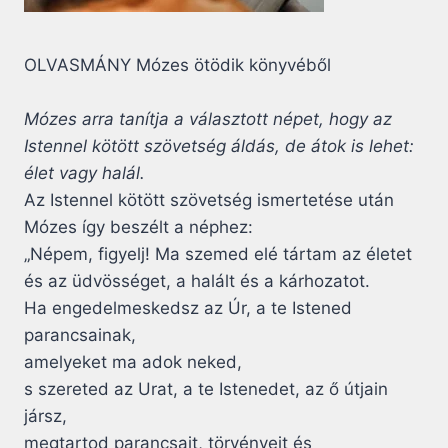
OLVASMÁNY Mózes ötödik könyvéből
Mózes arra tanítja a választott népet, hogy az
Istennel kötött szövetség áldás, de átok is lehet:
élet vagy halál.
Az Istennel kötött szövetség ismertetése után
Mózes így beszélt a néphez:
„Népem, figyelj! Ma szemed elé tártam az életet
és az üdvösséget, a halált és a kárhozatot.
Ha engedelmeskedsz az Úr, a te Istened
parancsainak,
amelyeket ma adok neked,
s szereted az Urat, a te Istenedet, az ő útjain
jársz,
megtartod parancsait, törvényeit és