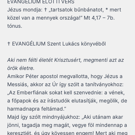
EVANGÉLIUM ELŐTTI VERS
Jézus mondja: † „tartsatok bűnbánatot, * mert
közel van a mennyek országa!” Mt 4,17 – 7b.
tónus.
† EVANGÉLIUM Szent Lukács könyvéből
Aki nem félti életét Krisztusért, megmenti azt az
örök életre.
Amikor Péter apostol megvallotta, hogy Jézus a
Messiás, akkor az Úr így szólt a tanítványokhoz:
„Az Emberfiának sokat kell szenvednie: a vének,
a főpapok és az írástudók elutasítják, megölik, de
harmadnapra feltámad.”
Majd így szólt mindnyájukhoz: „Aki utánam akar
jönni, tagadja meg magát, vegye föl mindennap a
keresztjét, és úgy kövessen engem! Mert aki meg