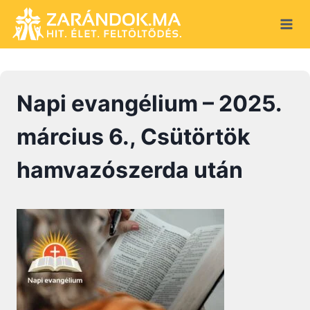
Skip
to
content
Napi evangélium – 2025.
március 6., Csütörtök
hamvazószerda után